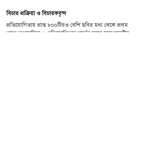
বিচার প্রক্রিয়া ও বিচারকবৃন্দ
প্রতিযোগিতায় প্রাপ্ত ৮০০টিরও বেশি ছবির মধ্য থেকে প্রথম
ধাপে অপ্রাসঙ্গিক ও প্রতিযোগিতার শর্তের সাথে সামঞ্জস্যহীন
ছবিগুলো বাদ দিয়ে প্রায়
প্রাথমিকভাবে নির্বাচিত
৫০০টি ছবি
করা হয়। পরবর্তী ধাপে সায়েন্স বি টিমের সদস্যরা যৌথভাবে
ছবিগুলো পর্যালোচনা করেন। এ সময় লো-কোয়ালিটি ইমেজ,
এআই-জেনারেটেড ছবি কিংবা অন্যের কাজের অনুলিপি
হিসেবে সন্দেহজনক ছবিগুলো বাদ দেওয়া হয়। এই ধাপ শেষে
মোট
পরবর্তী রাউন্ডের জন্য নির্বাচিত হয়।
২৫০টি ছবি
এরপর সায়েন্স বি টিমের অভ্যন্তরীণ সদস্য ও একজন
এক্সটার্নাল বিচারক এর মূল্যায়নের মাধ্যমে সেরা
৫০টি ছবি
চূড়ান্ত তালিকায় স্থান পায়। নির্বাচিত ছবিগুলো প্রধান