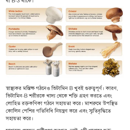
বা B-3 থাকে।
স্বাস্থ্যকর মস্তিষ্ক গঠনেও ভিটামিন B খুবই গুরুত্বপূর্ণ। কারণ,
ভিটামিন-B শরীরকে খাদ্য থেকে শক্তি গ্রহণ করতে এবং
লোহিত রক্তকণিকা গঠনে সহায়তা করে। মাশরুমে উপস্থিত
কোলিন পেশির গতিবিধি নিয়ন্ত্রণ করে এবং স্মৃতিবৃদ্ধিতে
সহায়তা করে।