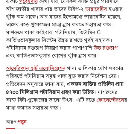
একটি
গবেষণায়
দেখা যায়, যেসকল ব্যক্তি প্রচুর পরিমাণে
আঁশ জাতীয় খাবার খায় তাদের টাইপ-২
ডায়াবেটিস
হওয়ার
ঝুঁকি কম থাকে। আর যাদের ইতোমধ্যে ডায়াবেটিস হয়েছে,
তাদের রক্তে গ্লুকোজের মাত্রা হ্রাস করতে সহায়তা করে।
মাশরুমে থাকা ফাইবার, পটাসিয়াম, ভিটামিন C
কার্ডিওভাসকুলার সিস্টেম উন্নত রাখতে খুবই সহায়ক।
পটাসিয়াম রক্তচাপ নিয়ন্ত্রণ করার পাশাপাশি
উচ্চ রক্তচাপ
এবং কার্ডিওভাসকুলার রোগের ঝুঁকি হ্রাস করে।
আমেরিকান হার্ট এসোসিয়েশন
খাদ্য তালিকায় যৌগ লবণের
পরিবর্তে পটাসিয়াম সমৃদ্ধ খাদ্য যুক্ত করার নির্দেশনা দেয়।
প্রতিবেদন অনুসারে জানা যায়,
একজন ব্যক্তির প্রতিদিন প্রায়
। মাশরুমের
৪৭oo মিলিগ্রাম পটাসিয়াম গ্রহণ করা উচিত
কান্ড বিটা-গ্লুকোজের ভালো উৎস। এটি রক্তে
কোলেস্টেরলে
র
মাত্রা কমাতে সহায়তা করে।
আরও
পড়ুন