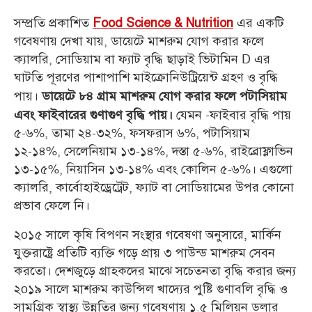
সম্প্রতি প্রকাশিত
এর একটি
Food Science & Nutrition
গবেষণায় দেখা যায়, ডায়েটে মাশরুম যোগ করার ফলে
ক্যালরি, সোডিয়াম বা ফ্যাট বৃদ্ধি ছাড়াই ভিটামিন D এর
ঘাটতি পূরণের পাশাপাশি মাইক্রোনিউট্রিয়েন্ট গ্রহণ ও বৃদ্ধি
পায়।
ডায়েটে ৮৪ গ্রাম মাশরুম যোগ করার ফলে পটাসিয়াম
যেমন -ফাইবার বৃদ্ধি পায়
এবং ফাইবারের গুণাগুণ বৃদ্ধি পায়।
৫-৬%, তামা ২৪-৩২%, ফসফরাস ৬%, পটাসিয়াম
১২-১৪%, সেলেনিয়াম ১৩-১৪%, দস্তা ৫-৬%, রাইব্রোফ্লাভিন
১৩-১৫%, নিয়াসিন ১৩-১৪% এবং কোলিন ৫-৬%। এগুলো
ক্যালরি, কার্বোহাইড্রেট্রেট, ফ্যাট বা সোডিয়ামের উপর কোনো
প্রভাব ফেলে নি।
২o১৫ সালে কৃষি বিপণন সংস্থার গবেষণা অনুসারে, মার্কিন
যুক্তরাষ্ট্রে প্রতিটি ব্যক্তি গড়ে প্রায় ৩ পাউন্ড মাশরুম সেবন
করতো। দেশজুড়ে গ্রাহকদের মাঝে সচেতনতা বৃদ্ধি করার জন্য
২o১৯ সালে মাশরুম কাউন্সিল খাদ্যের পুষ্টি গুণাবলি বৃদ্ধি ও
সামগ্রিক স্বাস্থ্য উন্নতির জন্য গবেষণায় ১.৫ মিলিয়ন ডলার