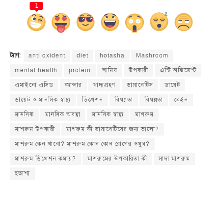
1
anti oxident
diet
hotasha
Mashroom
ট্যাগ:
mental health
protein
আমিষ
উপকারী
এন্টি অক্সিডেন্ট
এমাইনো এসিড
ক্যান্সার
খাদ্যগ্রহণ
ডায়াবেটিস
ডায়েট
ডায়েট ও মানসিক স্বাস্থ্য
ডিপ্রেশন
বিষণ্ণতা
বিষন্নতা
ব্রেইন
মানসিক
মানসিক অবস্থা
মানসিক স্বাস্থ্য
মাশরুম
মাশরুম উপকারী
মাশরুম কী ডায়াবেটিসের জন্য ভালো?
মাশরুম কেন খাবো? মাশরুম কোন কোন রোগের ওষুধ?
মাশরুম ডিপ্রেশন কমায়?
মাশরুমের উপকারিতা কী
সাদা মাশরুম
হতাশা