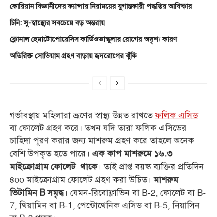
কোরিয়ান বিজ্ঞানীদের ক্যান্সার নিরাময়ের যুগান্তকারী পদ্ধতির আবিষ্কার
চিনি: সু-স্বাস্থ্যের সবচেয়ে বড় অন্তরায়
ক্লোনাল হেমাটোপোয়েসিস কার্ডিওভাস্কুলার রোগের অদৃশ্য কারণ
অতিরিক্ত সোডিয়াম গ্রহণ বাড়ায় হৃদরোগের ঝুঁকি
গর্ভাবস্থায় মহিলারা ভ্রূণের স্বাস্থ্য উন্নত রাখতে
ফলিক এসিড
বা ফোলেট গ্রহণ করে। তখন যদি তারা ফলিক এসিডের
চাহিদা পূরণ করার জন্য মাশরুম গ্রহণ করে তাহলে অনেক
বেশি উপকৃত হতে পারে।
এক কাপ মাশরুমে ১৬.৩
। তাই প্রাপ্ত বয়স্ক ব্যক্তির প্রতিদিন
মাইক্রোগ্রাম ফোলেট থাকে
৪oo মাইক্রোগ্রাম ফোলেট গ্রহণ করা উচিত।
মাশরুম
। যেমন-রিবোফ্লাভিন বা B-2, ফোলেট বা B-
ভিটামিন B সমৃদ্ধ
7, থিয়ামিন বা B-1, পেন্টোথেনিক এসিড বা B-5, নিয়াসিন