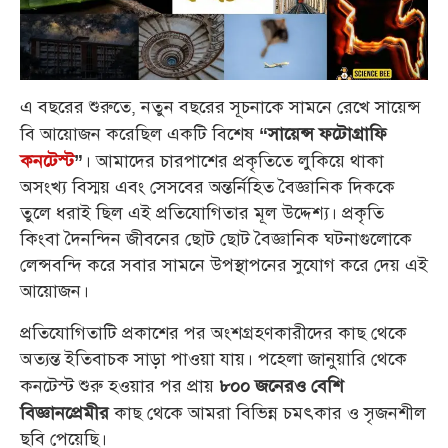
এ বছরের শুরুতে, নতুন বছরের সূচনাকে সামনে রেখে সায়েন্স
বি আয়োজন করেছিল একটি বিশেষ
“সায়েন্স ফটোগ্রাফি
। আমাদের চারপাশের প্রকৃতিতে লুকিয়ে থাকা
কনটেস্ট
”
অসংখ্য বিস্ময় এবং সেসবের অন্তর্নিহিত বৈজ্ঞানিক দিককে
তুলে ধরাই ছিল এই প্রতিযোগিতার মূল উদ্দেশ্য। প্রকৃতি
কিংবা দৈনন্দিন জীবনের ছোট ছোট বৈজ্ঞানিক ঘটনাগুলোকে
লেন্সবন্দি করে সবার সামনে উপস্থাপনের সুযোগ করে দেয় এই
আয়োজন।
প্রতিযোগিতাটি প্রকাশের পর অংশগ্রহণকারীদের কাছ থেকে
অত্যন্ত ইতিবাচক সাড়া পাওয়া যায়। পহেলা জানুয়ারি থেকে
কনটেস্ট শুরু হওয়ার পর প্রায়
৮০০ জনেরও বেশি
কাছ থেকে আমরা বিভিন্ন চমৎকার ও সৃজনশীল
বিজ্ঞানপ্রেমীর
ছবি পেয়েছি।