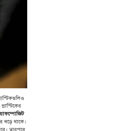
াস্টিকগুলিও
প্লাস্টিকের
়োকম্পোজিট
র খড়ে থাকে।
করে। তারপরে