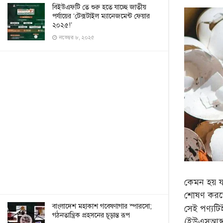
বিইউএফটি তে শুরু হতে যাচ্ছে জাতীয়
পর্যায়ের ‘টেক্সটাইল ম্যানেজমেন্ট ফেয়ার
২০২৫!’
নভেম্বর ৮, ২০২৫
কেমন হয় 
শোষণ করতে
বাংলাদেশ মহাকাশ গবেষণাগার স্পারসো;
সেই পণ্যট
গঠনতান্ত্রিক প্রহসনের চূড়ান্ত রূপ
(ইউএসআস্ক