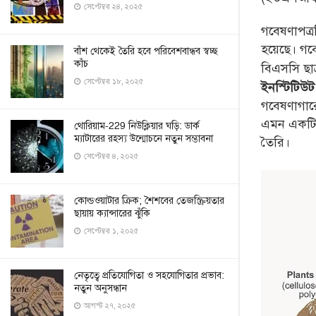
সেপ্টেম্বর ২৪, ২০২৫
গবেষণাপত্রট
হয়েছে। গবে
বাঁশ থেকেই তৈরি হবে পরিবেশবান্ধব স্বচ্ছ
কাঁচ
বিএসসি ছাত
সেপ্টেম্বর ১৮, ২০২৫
ইনস্টিটিউট
গবেষণাগার
এমন একটি উ
থোরিয়াম-229 নিউক্লিয়ার ঘড়ি: ডার্ক
ম্যাটারের রহস্য উন্মোচনে নতুন সম্ভাবনা
তৈরি।
সেপ্টেম্বর ৪, ২০২৫
কোল্ডওয়াটার ক্রিক; শৈশবের তেজস্ক্রিয়তার
ছায়ায় ক্যান্সারের ঝুঁকি
সেপ্টেম্বর ১, ২০২৫
নেতৃত্বে প্রতিযোগিতা ও সহযোগিতার প্রভাব:
নতুন অনুসন্ধান
আগস্ট ২৭, ২০২৫