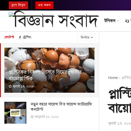
ব্লগে লিখুন
প্রশ্ন করুন
টপিকস
২১
লেটেস্ট
ট্রেন্ডিং
ফিল্টার
প্লাস্টিকের বিকল্প হিসেবে ডিমের খোসার
বায়োপ্লাস্টিক
Home
»
প্লাস্
জুলাই ১৩, ২০২৪
প্লা
বায়োপ
নতুন বছরে সায়েন্স বি’র সায়েন্স ফটোগ্রাফি
কনটেস্ট
জানুয়ারি ২৮, ২০২৬
জুলাই ১৩, ২০