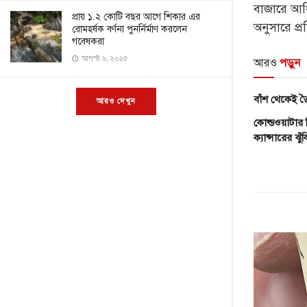
বাজারে আধি
প্রায় ১.২ কোটি বছর আগে শিকার এর
অনুসারে প্র
রোমহর্ষক বর্ণনা পুনর্নির্মাণ করলেন
গবেষকরা
আগস্ট ৬, ২০২৫
আরও
পড়ুন
বাঁশ থেকেই তৈ
আরও দেখুন
কোল্ডওয়াটার ক
ক্যান্সারের ঝুঁ