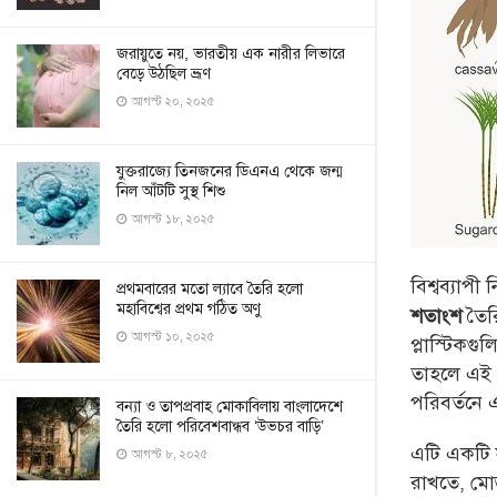
জরায়ুতে নয়, ভারতীয় এক নারীর লিভারে
বেড়ে উঠছিল ভ্রূণ
আগস্ট ২০, ২০২৫
যুক্তরাজ্যে তিনজনের ডিএনএ থেকে জন্ম
নিল আঁটটি সুস্থ শিশু
আগস্ট ১৮, ২০২৫
বিশ্বব্যাপী 
প্রথমবারের মতো ল্যাবে তৈরি হলো
মহাবিশ্বের প্রথম গঠিত অণু
তৈর
শতাংশ
আগস্ট ১০, ২০২৫
প্লাস্টিকগ
তাহলে এই প্
পরিবর্তনে 
বন্যা ও তাপপ্রবাহ মোকাবিলায় বাংলাদেশে
তৈরি হলো পরিবেশবান্ধব ‘উভচর বাড়ি’
এটি একটি স
আগস্ট ৮, ২০২৫
রাখতে, মোড