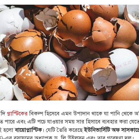
যদি
প্লাস্টিকের
বিকল্প হিসেবে এমন উপাদান থাকে যা পানি থেকে অতির
 পারে এবং এটি পচে যাওয়ার সময় সার হিসাবে ব্যবহার করা যেত
িই হলো
। যেটি তৈরি করেছে
বায়োপ্লাস্টিক
ইউনিভার্সিটি অফ সাসকাচ
)-এর রসায়নের অধ্যাপক ড. লি উইলসন এবং তার গবেষণা দল।