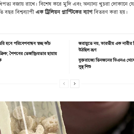
পত্য বজায় রাখে। বিশেষ করে মুদি এবং অন্যান্য খুচরা দোকানে য
তি বছর বিশ্বব্যাপী
বিতরণ করা হয়।
এক ট্রিলিয়ন
প্লাস্টিকের ব্যাগ
রি হবে পরিবেশবান্ধব স্বচ্ছ কাঁচ
জরায়ুতে নয়, ভারতীয় এক নারীর 
উঠছিল ভ্রূণ
্রিক; শৈশবের তেজস্ক্রিয়তার ছায়ায়
কি
যুক্তরাজ্যে তিনজনের ডিএনএ থেকে
সুস্থ শিশু