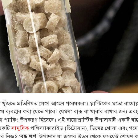
খুঁজতে প্রতিনিয়ত লেগে আছেন গবেষকরা। প্লাস্টিকের মতো বায়োপ্ল
য়ে ব্যবহার করা যেতে পারে। যেমন: বাক্স বা খাবার রাখার জন্য এবং 
ো প্যাকিং উপকরণ হিসেবে। এই বায়োপ্লাস্টিক উপাদানটি একটি
বায
একটি
সামুদ্রিক
পলিস্যাকারাইড (চিটোসান), ডিমের খোসা এবং গমে
র নিজস্ব ‘
‘ উপাদান যা জলের উত্স থেকে ফসফেট শোষণ 
বন্ধ লুপ