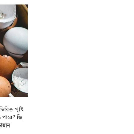
িক্ত পুষ্টি
ে পারে? জি,
োয়ান