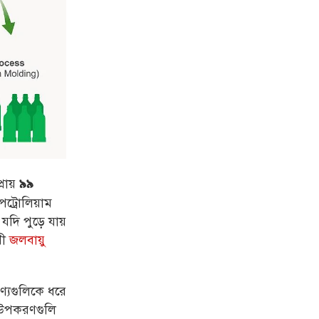
রায়
৯৯
েট্রোলিয়াম
দি পুড়ে যায়
পী
জলবায়ু
্যগুলিকে ধরে
ক উপকরণগুলি