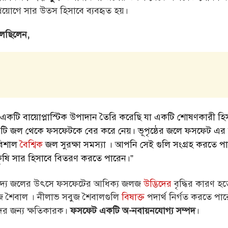
ে প্রয়োগে সার উত্স হিসাবে ব্যবহৃত হয়।
েছিলেন,
একটি বায়োপ্লাস্টিক উপাদান তৈরি করেছি যা একটি শোষণকারী হি
টি জল থেকে ফসফেটকে বের করে নেয়। ভূপৃষ্ঠের জলে ফসফেট এর উচ
বিশাল
বৈশ্বিক
জল সুরক্ষা সমস্যা । আপনি সেই গুলি সংগ্রহ করতে প
ৃষি সার হিসাবে বিতরণ করতে পারেন।”
ে খাদ্য জলের উৎসে ফসফেটের আধিক্য জলজ
উদ্ভিদের
বৃদ্ধির কারণ হ
জ শৈবাল । নীলাভ সবুজ শৈবালগুলি
বিষাক্ত
পদার্থ নির্গত করতে পার
দের জন্য ক্ষতিকারক।
।
ফসফেট একটি অ-নবায়নযোগ্য সম্পদ