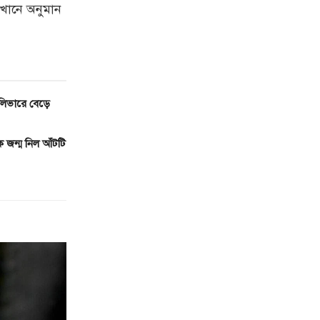
েখানে অনুমান
লিভারে বেড়ে
 জন্ম নিল আঁটটি