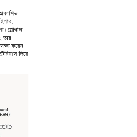
প্রকাশিত
টেইগার,
োলা।
গ্লোবাল
ং তার
ক্ষ্য করেন
েরিয়াল দিয়ে