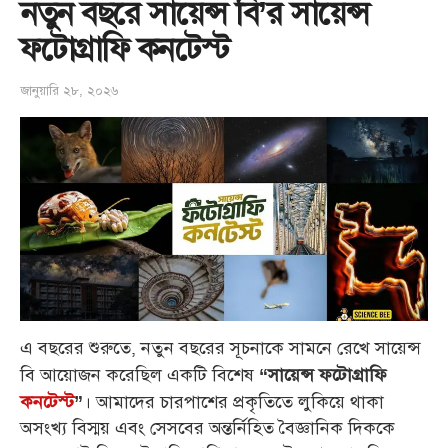
নতুন বছরে সায়েন্স বি’র সায়েন্স
ফটোগ্রাফি কনটেস্ট
জানুয়ারি ২৮, ২০২৬
এ বছরের শুরুতে, নতুন বছরের সূচনাকে সামনে রেখে সায়েন্স
বি আয়োজন করেছিল একটি বিশেষ
“সায়েন্স ফটোগ্রাফি
। আমাদের চারপাশের প্রকৃতিতে লুকিয়ে থাকা
কনটেস্ট
”
অসংখ্য বিস্ময় এবং সেসবের অন্তর্নিহিত বৈজ্ঞানিক দিককে