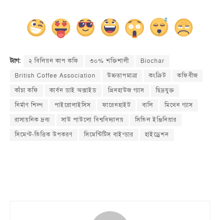
২ বিলিয়ন কাপ কফি
৩০% শক্তিশালী
Biochar
ট্যাগ:
British Coffee Association
উচ্চতাপমাত্রা
কংক্রিট
কফিবীজ
কাঁচা কফি
কার্বন ডাই অক্সাইড
গ্রিনহাউজ গ্যাস
ছিদ্রযুক্ত
নির্মাণ শিল্প
পাইরোলাইসিস
ফারেনহাইট
বালি
মিথেন গ্যাস
রাসায়নিক দ্রব্য
সাউ পাউলো বিশ্ববিদ্যালয়
সিভিল ইঞ্জিনিয়ার
সিমেন্ট-ভিত্তিক উপকরণ
সিমেন্টিটিস বাইন্ডার
হাইড্রেশন