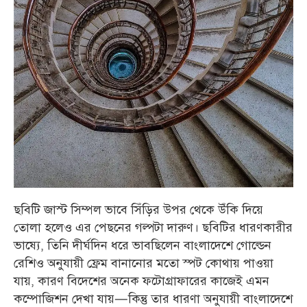
ছবিটি জাস্ট সিম্পল ভাবে সিঁড়ির উপর থেকে উঁকি দিয়ে
তোলা হলেও এর পেছনের গল্পটা দারুণ। ছবিটির ধারণকারীর
ভাষ্যে, তিনি দীর্ঘদিন ধরে ভাবছিলেন বাংলাদেশে গোল্ডেন
রেশিও অনুযায়ী ফ্রেম বানানোর মতো স্পট কোথায় পাওয়া
যায়, কারণ বিদেশের অনেক ফটোগ্রাফারের কাজেই এমন
কম্পোজিশন দেখা যায়—কিন্তু তার ধারণা অনুযায়ী বাংলাদেশে