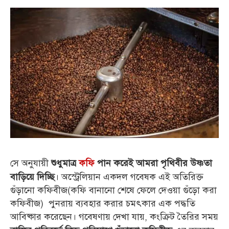
সে অনুযায়ী
শুধুমাত্র
কফি
পান করেই আমরা পৃথিবীর উষ্ণতা
। অস্ট্রেলিয়ান একদল গবেষক এই অতিরিক্ত
বাড়িয়ে দিচ্ছি
গুঁড়ানো কফিবীজ(কফি বানানো শেষে ফেলে দেওয়া গুঁড়ো করা
কফিবীজ) পুনরায় ব্যবহার করার চমৎকার এক পদ্ধতি
আবিষ্কার করেছেন।
গবেষণায় দেখা যায়, কংক্রিট তৈরির সময়