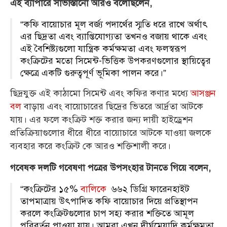
এই ব্যাপারে সাভাস্তানো আরও বলেছিলেন,
“কফি বায়োচার মূল বর্জ্য পদার্থের স্মৃতি ধরে রাখে অর্থাৎ
এর ছিদ্রতা এবং ব্যাপ্তিযোগ্যতা তখনও বজায় থাকে এবং
এই বৈশিষ্ট্যগুলো যান্ত্রিক কর্মক্ষমতা এবং ফলস্বরূপ
কংক্রিটের মতো সিমেন্ট-ভিত্তিক উপকরণগুলোর স্থায়িত্বের
ক্ষেত্রে একটি গুরুত্বপূর্ণ ভূমিকা পালন করে।”
ছিদ্রযুক্ত এই কাঠামো সিমেন্ট এবং কফির কণার মধ্যে
আসঞ্জন
বল
বাড়ায় এবং বায়োচারের ছিদ্রের ভিতরে আর্দ্রতা আটকে
যায়। এর ফলে কংক্রিট শক্ত করার জন্য দায়ী হাইড্রেশন
প্রতিক্রিয়াগুলোর ধীরে ধীরে বায়োচারে আটকে যাওয়া জলকে
ব্যবহার করে কংক্রিট কে আরও শক্তিশালী করে।
গবেষক দলটি গবেষণা পত্রের উপসংহার টানতে গিয়ে বলেন,
“কংক্রিটের ১৫%
বালিকে
৬৬২ ডিগ্রি ফারেনহাইট
তাপমাত্রায় উৎপাদিত কফি বায়োচার দিয়ে প্রতিস্থাপন
করলে কংক্রিটগুলোর চাপ সহ্য করার শক্তিতে আমূল
পরিবর্তন পাওয়া যায়। আমরা এখন দীর্ঘমেয়াদি কর্মক্ষমতা,