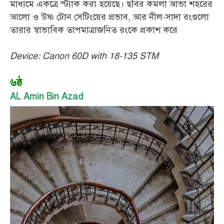
মাধ্যমে একত্রে স্ট্যাক করা হয়েছে। ছবির কমলা আভা শহরের
আলো ও উষ্ণ টোন সেটিংয়ের প্রভাব, আর নীল-সাদা রংগুলো
তারার স্বাভাবিক তাপমাত্রাজনিত রংকে প্রকাশ করে
Device: Canon 60D with 18-135 STM
৬ষ্ঠ
AL Amin Bin Azad