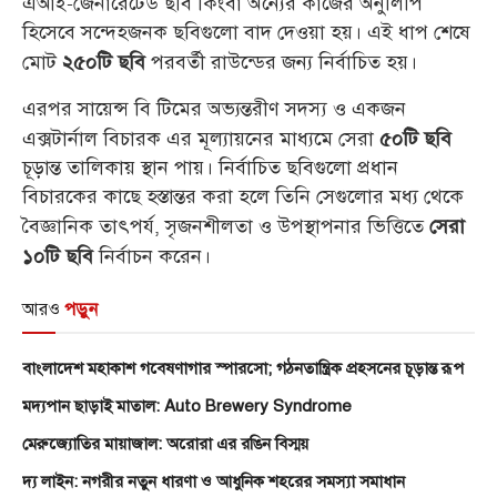
এআই-জেনারেটেড ছবি কিংবা অন্যের কাজের অনুলিপি
হিসেবে সন্দেহজনক ছবিগুলো বাদ দেওয়া হয়। এই ধাপ শেষে
মোট
পরবর্তী রাউন্ডের জন্য নির্বাচিত হয়।
২৫০টি ছবি
এরপর সায়েন্স বি টিমের অভ্যন্তরীণ সদস্য ও একজন
এক্সটার্নাল বিচারক এর মূল্যায়নের মাধ্যমে সেরা
৫০টি ছবি
চূড়ান্ত তালিকায় স্থান পায়। নির্বাচিত ছবিগুলো প্রধান
বিচারকের কাছে হস্তান্তর করা হলে তিনি সেগুলোর মধ্য থেকে
বৈজ্ঞানিক তাৎপর্য, সৃজনশীলতা ও উপস্থাপনার ভিত্তিতে
সেরা
নির্বাচন করেন।
১০টি ছবি
আরও
পড়ুন
বাংলাদেশ মহাকাশ গবেষণাগার স্পারসো; গঠনতান্ত্রিক প্রহসনের চূড়ান্ত রূপ
মদ্যপান ছাড়াই মাতাল: Auto Brewery Syndrome
মেরুজ্যোতির মায়াজাল: অরোরা এর রঙিন বিস্ময়
দ্য লাইন: নগরীর নতুন ধারণা ও আধুনিক শহরের সমস্যা সমাধান