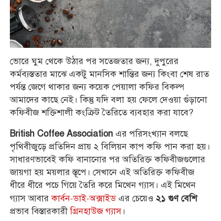
ভোরে ঘুম থেকে উঠার পর সতেজতার জন্য, দুপুরের
কর্মব্যস্ততার মাঝে একটু মানসিক শান্তির জন্য কিংবা শেষ রাত
পর্যন্ত জেগে থাকার জন্য কয়েক পেয়ালা কফির বিকল্প
আমাদের কাছে নেই। কিন্তু যদি বলা হয় ফেলে দেওয়া গুঁড়ানো
কফিবীজ শক্তিশালী কংক্রিট তৈরিতে ব্যবহার করা যাবে?
এর পরিসংখ্যান বলছে
British Coffee Association
পৃথিবীজুড়ে প্রতিদিন প্রায় ২ বিলিয়ন কাপ কফি পান করা হয়।
সাধারণভাবেই কফি বানানোর পর অতিরিক্ত কফিবীজগুলোর
জায়গা হয় ময়লার স্তূপে। সেখানে এই অতিরিক্ত কফিবীজ
ধীরে ধীরে পচে গিয়ে তৈরি করে মিথেন গ্যাস। এই মিথেন
গ্যাস আবার
কার্বন-ডাই-অক্সাইড
এর চেয়েও
২১ গুণ বেশি
প্রভাব বিস্তারকারী
গ্রিনহাউজ গ্যাস
।