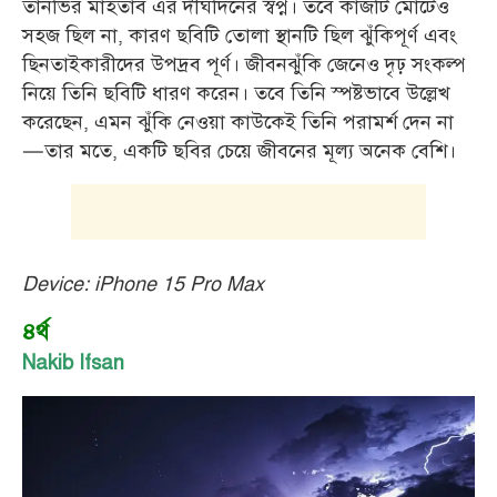
তানভির মাহতাব এর দীর্ঘদিনের স্বপ্ন। তবে কাজটি মোটেও
সহজ ছিল না, কারণ ছবিটি তোলা স্থানটি ছিল ঝুঁকিপূর্ণ এবং
ছিনতাইকারীদের উপদ্রব পূর্ণ। জীবনঝুঁকি জেনেও দৃঢ় সংকল্প
নিয়ে তিনি ছবিটি ধারণ করেন। তবে তিনি স্পষ্টভাবে উল্লেখ
করেছেন, এমন ঝুঁকি নেওয়া কাউকেই তিনি পরামর্শ দেন না
—তার মতে, একটি ছবির চেয়ে জীবনের মূল্য অনেক বেশি।
Device: iPhone 15 Pro Max
৪র্থ
Nakib Ifsan