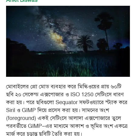
Ankit Biswas
মোবাইলের প্রো মোড ব্যবহার করে মিল্কিওয়ের প্রায় ৬০টি
ছবি ২০ সেকেন্ড এক্সপোজার ও ISO 1250 সেটিংসে ধারণ
করা হয়। পরে ছবিগুলো Sequator সফটওয়্যারে স্ট্যাক করে
Siril ও GIMP দিয়ে প্রসেস করা হয়। সামনের অংশ
(foreground) একই সেটিংসে আলাদা এক্সপোজারে তুলে
পরবর্তীতে GIMP–এর মাধ্যমে আকাশ ও ভূমির অংশ একত্রে
মার্জ করে চূড়ান্ত ছবিটি তৈরি করা হয়।