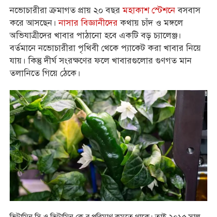
নভোচারীরা ক্রমাগত প্রায় ২০ বছর
মহাকাশ স্টেশনে
বসবাস
করে আসছেন।
নাসার বিজ্ঞানীদের
কথায় চাঁদ ও মঙ্গলে
অভিযাত্রীদের খাবার পাঠানো হবে একটি বড় চ্যালেঞ্জ।
বর্তমানে নভোচারীরা পৃথিবী থেকে প্যাকেট করা খাবার নিয়ে
যায়। কিন্তু দীর্ঘ সংরক্ষণের ফলে খাবারগুলোর গুণগত মান
তলানিতে গিয়ে ঠেকে।
ভিটামিন-সি ও ভিটামিন-কে-র পরিমাণ কমতে থাকে। তাই ২০১৫ সাল