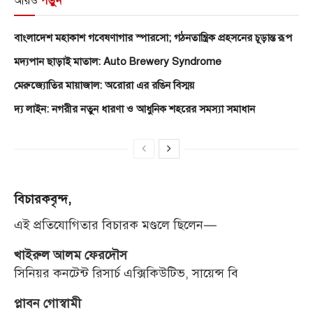
আরও
পড়ুন
বাংলাদেশ মহাকাশ গবেষণাগার স্পারসো; গঠনতান্ত্রিক প্রহসনের চূড়ান্ত রূপ
মদ্যপান ছাড়াই মাতাল: Auto Brewery Syndrome
মেরুজ্যোতির মায়াজাল: অরোরা এর রঙিন বিস্ময়
দ্য লাইন: নগরীর নতুন ধারণা ও আধুনিক শহরের সমস্যা সমাধান
বিচারকবৃন্দ,
এই প্রতিযোগিতার বিচারক মণ্ডলে ছিলেন—
খাইরুল আলম ফেরদৌস
সিনিয়র কনটেন্ট রিসার্চ এক্সিকিউটিভ, সায়েন্স বি
প্লাবন গোস্বামী