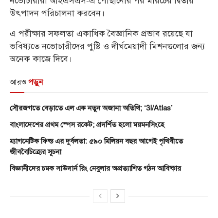
নভোচারীরা আইএসএস-এ পৌঁছানোর পর মরিচের দ্বিতীয়
উৎপাদন পরিচালনা করবেন।
এ পরীক্ষার সফলতা একাধিক বৈজ্ঞানিক প্রভাব রয়েছে যা
ভবিষ্যতে নভোচারীদের পুষ্টি ও দীর্ঘমেয়াদী মিশনগুলোর জন্য
অনেক কাজে দিবে।
আরও
পড়ুন
সৌরজগতে বেড়াতে এল এক নতুন অজানা অতিথি; ‘3I/Atlas’
বাংলাদেশের প্রথম স্পেস রকেট; প্রদর্শিত হলো ময়মনসিংহে
ম্যাগনেটিক ফিল্ড এর দুর্বলতা: ৫৯০ মিলিয়ন বছর আগেই পৃথিবীতে
জীববৈচিত্র্যের সূচনা
বিজ্ঞানীদের চমক সাউদার্ন রিং নেবুলার অপ্রত্যাশিত গঠন আবিষ্কার