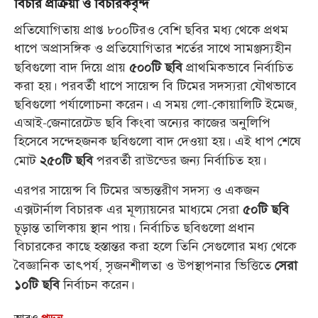
বিচার প্রক্রিয়া ও বিচারকবৃন্দ
প্রতিযোগিতায় প্রাপ্ত ৮০০টিরও বেশি ছবির মধ্য থেকে প্রথম
ধাপে অপ্রাসঙ্গিক ও প্রতিযোগিতার শর্তের সাথে সামঞ্জস্যহীন
ছবিগুলো বাদ দিয়ে প্রায়
প্রাথমিকভাবে নির্বাচিত
৫০০টি ছবি
করা হয়। পরবর্তী ধাপে সায়েন্স বি টিমের সদস্যরা যৌথভাবে
ছবিগুলো পর্যালোচনা করেন। এ সময় লো-কোয়ালিটি ইমেজ,
এআই-জেনারেটেড ছবি কিংবা অন্যের কাজের অনুলিপি
হিসেবে সন্দেহজনক ছবিগুলো বাদ দেওয়া হয়। এই ধাপ শেষে
মোট
পরবর্তী রাউন্ডের জন্য নির্বাচিত হয়।
২৫০টি ছবি
এরপর সায়েন্স বি টিমের অভ্যন্তরীণ সদস্য ও একজন
এক্সটার্নাল বিচারক এর মূল্যায়নের মাধ্যমে সেরা
৫০টি ছবি
চূড়ান্ত তালিকায় স্থান পায়। নির্বাচিত ছবিগুলো প্রধান
বিচারকের কাছে হস্তান্তর করা হলে তিনি সেগুলোর মধ্য থেকে
বৈজ্ঞানিক তাৎপর্য, সৃজনশীলতা ও উপস্থাপনার ভিত্তিতে
সেরা
নির্বাচন করেন।
১০টি ছবি