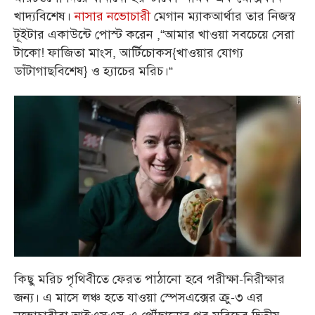
খাদ্যবিশেষ।
নাসার নভোচারী
মেগান ম্যাকআর্থার তার নিজস্ব
টূইটার একাউন্টে পোস্ট করেন ,“আমার খাওয়া সবচেয়ে সেরা
টাকো! ফাজিতা মাংস, আর্টিচোকস{খাওয়ার যোগ্য
ডাঁটাগাছবিশেষ} ও হ্যাচের মরিচ।“
কিছু মরিচ পৃথিবীতে ফেরত পাঠানো হবে পরীক্ষা-নিরীক্ষার
জন্য। এ মাসে লঞ্চ হতে যাওয়া স্পেসএক্সের ক্রু-৩ এর