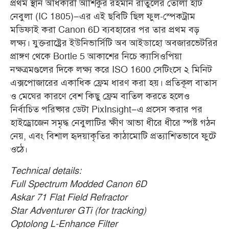
প্রথম স্থান অধিকারী আশিকুর রহমান রাতুলের তোলা হার্ট
নেবুলা (IC 1805)–এর এই ছবিটি ছিল ফুল-স্পেকট্রাম
মডিফাই করা Canon 6D ব্যবহারের পর তার প্রথম বড়
লক্ষ্য। যুক্তরাষ্ট্রের ইউনিভার্সিটি অব আইডাহো অবজারভেটরির
প্রাঙ্গণ থেকে Bortle 5 আকাশের নিচে ক্যাসিওপিয়া
নক্ষত্রমণ্ডলের দিকে লক্ষ্য করে ISO 1600 সেটিংসে ২ মিনিট
এক্সপোজারের একাধিক ফ্রেম ধারণ করা হয়। প্রতিকূল বাতাস
ও মেঘের কারণে বেশ কিছু ফ্রেম বাতিল করতে হলেও
নির্বাচিত পরিষ্কার ডেটা PixInsight–এ প্রসেস করার পর
হাইড্রোজেন সমৃদ্ধ নেবুলাটির ক্ষীণ আভা ধীরে ধীরে স্পষ্ট গঠন
নেয়, এবং বিশাল হৃদয়াকৃতির কাঠামোটি প্রত্যাশিতভাবে ফুটে
ওঠে
।
Technical details:
Full Spectrum Modded Canon 6D
Askar 71 Flat Field Refractor
Star Adventurer GTi (for tracking)
Optolong L-Enhance Filter