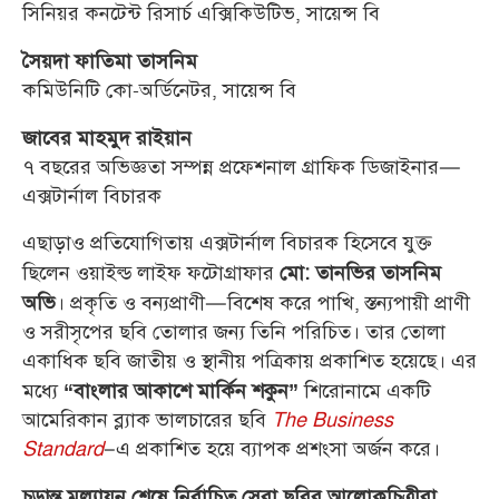
সিনিয়র কনটেন্ট রিসার্চ এক্সিকিউটিভ, সায়েন্স বি
সৈয়দা ফাতিমা তাসনিম
কমিউনিটি কো-অর্ডিনেটর, সায়েন্স বি
জাবের মাহমুদ রাইয়ান
৭ বছরের অভিজ্ঞতা সম্পন্ন প্রফেশনাল গ্রাফিক ডিজাইনার—
এক্সটার্নাল বিচারক
এছাড়াও প্রতিযোগিতায় এক্সটার্নাল বিচারক হিসেবে যুক্ত
ছিলেন ওয়াইল্ড লাইফ ফটোগ্রাফার
মো: তানভির তাসনিম
। প্রকৃতি ও বন্যপ্রাণী—বিশেষ করে পাখি, স্তন্যপায়ী প্রাণী
অভি
ও সরীসৃপের ছবি তোলার জন্য তিনি পরিচিত। তার তোলা
একাধিক ছবি জাতীয় ও স্থানীয় পত্রিকায় প্রকাশিত হয়েছে। এর
মধ্যে
শিরোনামে একটি
“বাংলার আকাশে মার্কিন শকুন”
আমেরিকান ব্ল্যাক ভালচারের ছবি
The Business
Standard
–এ প্রকাশিত হয়ে ব্যাপক প্রশংসা অর্জন করে।
চূড়ান্ত মূল্যায়ন শেষে নির্বাচিত সেরা ছবির আলোকচিত্রীরা