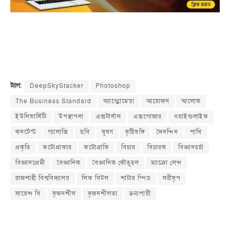
1
1
10
1
1
DeepSkyStacker
Photoshop
ট্যাগ:
The Business Standard
অ্যান্ড্রোমেডা
আয়োজন
আলোক
ইউনিভার্সিটি
উপস্থাপনা
এক্সটার্নাল
এক্সপোজার
ওয়াইল্ডলাইফ
কনটেস্ট
গ্যালাক্সি
ছবি
দূষণ
দৃষ্টিভঙ্গি
দৈনন্দিন
পাখি
প্রকৃতি
ফটোগ্রাফার
ফটোগ্রাফি
বিচার
বিচারক
বিজ্ঞানচর্চা
বিজ্ঞানপ্রেমী
বৈজ্ঞানিক
বৈজ্ঞানিক কৌতূহল
ম্যাক্রো লেন্স
রাজশাহী বিশ্ববিদ্যালয়
লিফ বিটল
শাটার স্পিড
সরীসৃপ
সায়েন্স বি
সৃজনশীল
সৃজনশীলতা
স্তন্যপায়ী