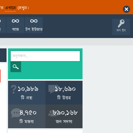
ারিত
এখানে
দেখুন।
ল
ব্যাজ
টপ ইউজার
লগ ইন
10,989
18,690
টি প্রশ্ন
টি উত্তর
4,750
890,168
টি মন্তব্য
জন সদস্য