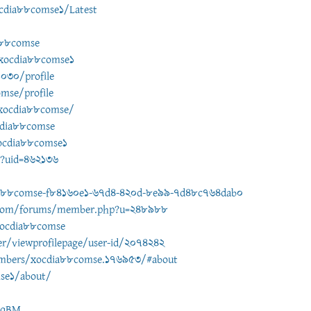
cdia88comse1/Latest
a88comse
/xocdia88comse1
030/profile
mse/profile
-xocdia88comse/
cdia88comse
xocdia88comse1
p?uid=462136
dia88comse-f84160e1-67d4-420d-8e99-7d48c764dab0
c.com/forums/member.php?u=248988
/xocdia88comse
r/viewprofilepage/user-id/2074242
embers/xocdia88comse.176953/#about
se1/about/
wnqBM