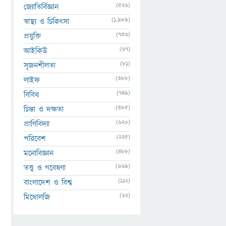
(526)
জ্যোতির্বিজ্ঞান
(1,989)
স্বাস্থ্য ও চিকিৎসা
(736)
প্রযুক্তি
(67)
আইকিউ
(81)
সৃজনশীলতা
(388)
লাইফ
(749)
বিবিধ
(385)
চিন্তা ও দক্ষতা
(620)
প্রাণিবিদ্যা
(225)
পরিবেশ
(488)
মনোবিজ্ঞান
(669)
তত্ত্ব ও গবেষণা
(112)
বাংলাদেশ ও বিশ্ব
(62)
মিথোলজি