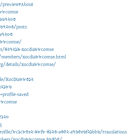
h/preview#About
a88comse
7667203
667203/posts
667203
a88comse/
rs/427219-xocdia88comse
s/members/xocdia88comse.html
org/details/xocdia88comse/
file/XocDia88312
322186
=profile-saved
a88comse
5120
q
rofile/8c1c85e2-98f8-4123-a352-a765e6f21bb6/translations
bers/xocdia88comse.78415/