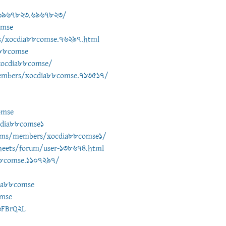
r6967823.6967823/
omse
s/xocdia88comse.76297.html
a88comse
/xocdia88comse/
embers/xocdia88comse.713517/
omse
cdia88comse1
orums/members/xocdia88comse1/
heets/forum/user-138674.html
88comse.1107297/
dia88comse
omse
6FBrQ2L