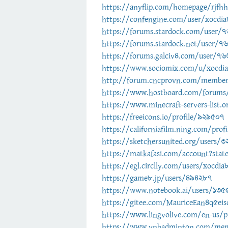
https://anyflip.com/homepage/rjfh
https://confengine.com/user/xocdi
https://forums.stardock.com/user/
https://forums.stardock.net/user/7
https://forums.galciv4.com/user/7
https://www.sociomix.com/u/xocdi
http://forum.cncprovn.com/membe
https://www.hostboard.com/forum
https://www.minecraft-servers-list.
https://freeicons.io/profile/929507
https://californiafilm.ning.com/pro
https://sketchersunited.org/users/
https://matkafasi.com/account?state
https://egl.circlly.com/users/xocdi
https://game8.jp/users/494287
https://www.notebook.ai/users/135
https://gitee.com/MauriceEan4q5eis
https://www.lingvolive.com/en-us/p
https://www.vnbadminton.com/mem