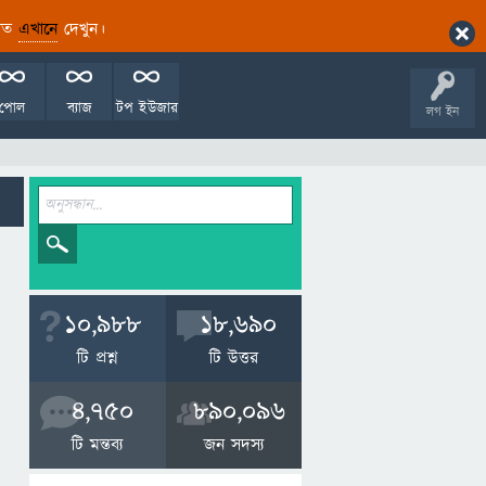
ারিত
এখানে
দেখুন।
পোল
ব্যাজ
টপ ইউজার
লগ ইন
10,988
18,690
টি প্রশ্ন
টি উত্তর
4,750
890,096
টি মন্তব্য
জন সদস্য