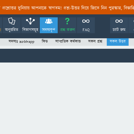
তির প্রশ্নোত্তর দুনিয়ায় আপনাকে স্বাগতম! প্রশ্ন-উত্তর দিয়ে জিতে নিন পুরস্কার, বিস্ত
!
অনুত্তরিত
বিভাগসমূহ
সদস্যবৃন্দ
প্রশ্ন করুন
FAQ
চ্যাট রুম
সদস্যঃ xo68app
ফিড
সাম্প্রতিক কর্মকান্ড
সকল প্রশ্ন
সকল উত্তর