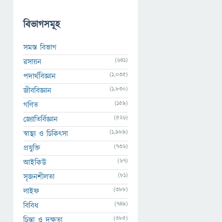
বিভাগসমূহ
সমস্ত বিভাগ
(641)
রসায়ন
(1,035)
পদার্থবিজ্ঞান
(1,830)
জীববিজ্ঞান
(159)
গণিত
(526)
জ্যোতির্বিজ্ঞান
(1,989)
স্বাস্থ্য ও চিকিৎসা
(736)
প্রযুক্তি
(67)
আইকিউ
(81)
সৃজনশীলতা
(388)
লাইফ
(749)
বিবিধ
(385)
চিন্তা ও দক্ষতা