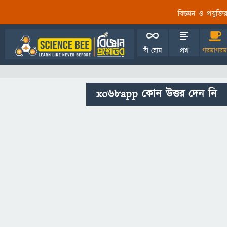
বিজ্ঞান ও প্রযুক্
বী হোম
প্রশ্ন
গরমাগরম
xo68app কোন উত্তর দেন নি