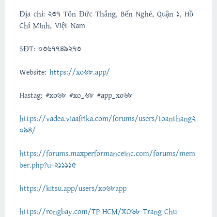
Địa chỉ: 237 Tôn Đức Thắng, Bến Nghé, Quận 1, Hồ
Chí Minh, Việt Nam
SĐT: 0367749273
Website:
https://xo68.app/
Hastag: #xo68 #xo_68 #app_xo68
https://vadea.viaafrika.com/forums/users/toanthang2
094/
https://forums.maxperformanceinc.com/forums/mem
ber.php?u=211115
https://kitsu.app/users/xo68app
https://rongbay.com/TP-HCM/XO68-Trang-Chu-