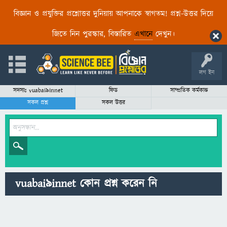
বিজ্ঞান ও প্রযুক্তির প্রশ্নোত্তর দুনিয়ায় আপনাকে স্বাগতম! প্রশ্ন-উত্তর দিয়ে
জিতে নিন পুরস্কার, বিস্তারিত
এখানে
দেখুন।
লগ ইন
সদস্যঃ vuabai9innet
ফিড
সাম্প্রতিক কর্মকান্ড
সকল প্রশ্ন
সকল উত্তর
vuabai9innet কোন প্রশ্ন করেন নি