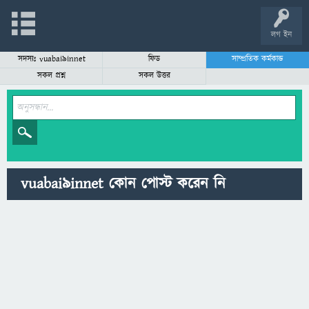
লগ ইন
সদস্যঃ vuabai9innet
ফিড
সাম্প্রতিক কর্মকান্ড
সকল প্রশ্ন
সকল উত্তর
vuabai9innet কোন পোস্ট করেন নি