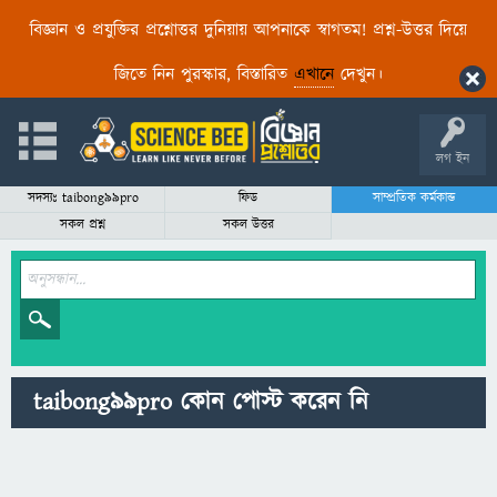
বিজ্ঞান ও প্রযুক্তির প্রশ্নোত্তর দুনিয়ায় আপনাকে স্বাগতম! প্রশ্ন-উত্তর দিয়ে
জিতে নিন পুরস্কার, বিস্তারিত
এখানে
দেখুন।
লগ ইন
সদস্যঃ taibong99pro
ফিড
সাম্প্রতিক কর্মকান্ড
সকল প্রশ্ন
সকল উত্তর
taibong99pro কোন পোস্ট করেন নি