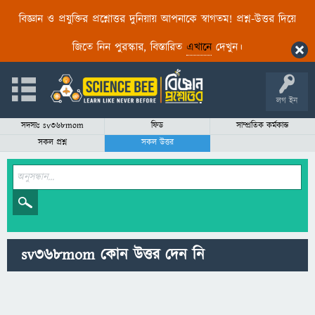
বিজ্ঞান ও প্রযুক্তির প্রশ্নোত্তর দুনিয়ায় আপনাকে স্বাগতম! প্রশ্ন-উত্তর দিয়ে
জিতে নিন পুরস্কার, বিস্তারিত
এখানে
দেখুন।
লগ ইন
সদস্যঃ sv368mom
ফিড
সাম্প্রতিক কর্মকান্ড
সকল প্রশ্ন
সকল উত্তর
sv368mom কোন উত্তর দেন নি