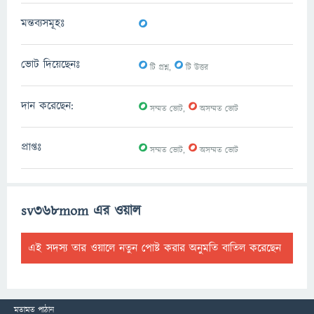
0
মন্তব্যসমূহঃ
0
0
ভোট দিয়েছেনঃ
টি প্রশ্ন,
টি উত্তর
0
0
দান করেছেন:
সম্মত ভোট,
অসম্মত ভোট
0
0
প্রাপ্তঃ
সম্মত ভোট,
অসম্মত ভোট
sv368mom এর ওয়াল
এই সদস্য তার ওয়ালে নতুন পোষ্ট করার অনুমতি বাতিল করেছেন
মতামত পাঠান