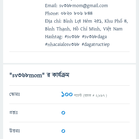
Email: sv368mom@gmail.com
Phone: 0820 806 844
Địa chỉ: Bình Lợi Hẻm 251, Khu Phố 4,
Bình Thạnh, Hồ Chí Minh, Việt Nam
Hashtag: #sv368 #sv368daga
#nhacaialosv368 #dagatructiep
"sv368mom" র কার্যক্রম
100
স্কোরঃ
পয়েন্ট (র‌্যাংক #
2,897
)
0
প্রশ্নঃ
0
উত্তরঃ