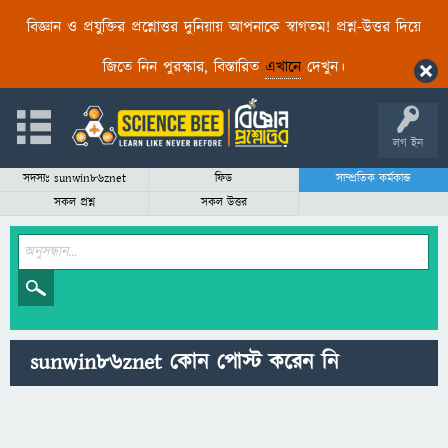
বিজ্ঞান ও প্রযুক্তির প্রশ্নোত্তর দুনিয়ায় আপনাকে স্বাগতম! প্রশ্ন-উত্তর দিয়ে
জিতে নিন পুরস্কার, বিস্তারিত
এখানে
দেখুন।
লগ ইন
সদস্যঃ sunwin86znet
ফিড
সাম্প্রতিক কর্মকান্ড
সকল প্রশ্ন
সকল উত্তর
sunwin86znet কোন পোস্ট করেন নি