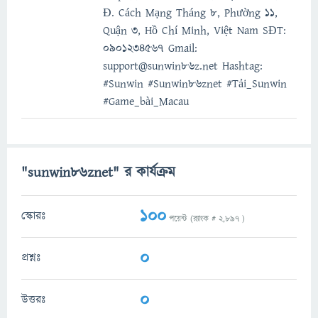
Đ. Cách Mạng Tháng 8, Phường 11,
Quận 3, Hồ Chí Minh, Việt Nam SĐT:
0901234567 Gmail:
support@sunwin86z.net Hashtag:
#Sunwin #Sunwin86znet #Tải_Sunwin
#Game_bài_Macau
"sunwin86znet" র কার্যক্রম
100
স্কোরঃ
পয়েন্ট (র‌্যাংক #
2,897
)
0
প্রশ্নঃ
0
উত্তরঃ