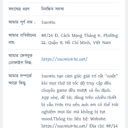
সদস্যের ধরণ
নিবন্ধিত সদস্য
আমার পূর্ণ নাম :
Sunwin
আমার প্রতিষ্ঠানের
45/12 Đ. Cách Mạng Tháng 8, Phường
নাম:
11, Quận 3, Hồ Chí Minh, Việt Nam
আমার ফেসবুক
https://sunwin86z.net/
প্রোফাইল লিঙ্ক:
আমার সম্পর্কে
Sunwin tạo cảm giác giải trí rất “nuột”
আরো কিছু:
khi mọi thứ từ tốc độ truy cập đến
chuyển game đều mượt và ổn định.
App nhẹ, dễ tải, dùng trên nhiều thiết
bị vẫn trơn tru nên anh em có thể trải
nghiệm mọi lúc mà không bị tụt
mood.Thông tin liên hệ: Website:
https://sunwin86z.net/ Địa chỉ: 45/12