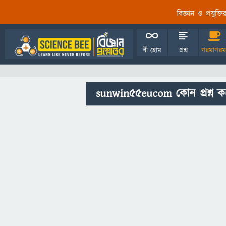
বিজ্ঞান ও প্রযুক্
বী হোম
প্রশ্ন
গরমাগরম
sunwin55eucom কোন প্রশ্ন ক