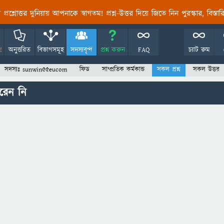
তির প্রশ্নোত্তর দুনিয়ায় আপনাকে স্বাগতম! প্রশ্ন-উত্তর দিয়ে জিতে নিন পুরস্কার, বিস্ত
!
অনুত্তরিত
বিভাগসমূহ
সদস্যবৃন্দ
প্রশ্ন করুন
FAQ
চ্যাট রুম
সদস্যঃ sunwin55eucom
ফিড
সাম্প্রতিক কর্মকান্ড
সকল প্রশ্ন
সকল উত্তর
রেন নি