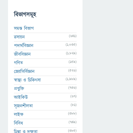
বিভাগসমূহ
সমস্ত বিভাগ
(641)
রসায়ন
(1,035)
পদার্থবিজ্ঞান
(1,829)
জীববিজ্ঞান
(159)
গণিত
(526)
জ্যোতির্বিজ্ঞান
(1,989)
স্বাস্থ্য ও চিকিৎসা
(736)
প্রযুক্তি
(67)
আইকিউ
(81)
সৃজনশীলতা
(388)
লাইফ
(749)
বিবিধ
(385)
চিন্তা ও দক্ষতা