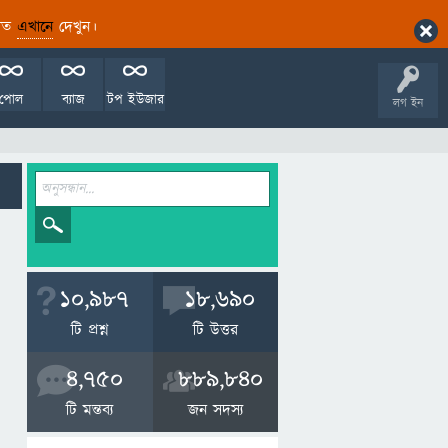
ারিত
এখানে
দেখুন।
পোল
ব্যাজ
টপ ইউজার
লগ ইন
10,987
18,690
টি প্রশ্ন
টি উত্তর
4,750
889,840
টি মন্তব্য
জন সদস্য