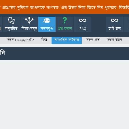
তির প্রশ্নোত্তর দুনিয়ায় আপনাকে স্বাগতম! প্রশ্ন-উত্তর দিয়ে জিতে নিন পুরস্কার, বিস্ত
!
অনুত্তরিত
বিভাগসমূহ
সদস্যবৃন্দ
প্রশ্ন করুন
FAQ
চ্যাট রুম
সদস্যঃ sunwin1llc
ফিড
সাম্প্রতিক কর্মকান্ড
সকল প্রশ্ন
সকল উত্তর
নি