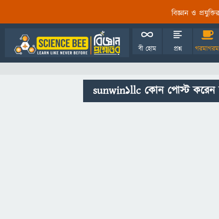
বিজ্ঞান ও প্রযুক্
বী হোম
প্রশ্ন
গরমাগরম
sunwin1llc কোন পোস্ট করেন 