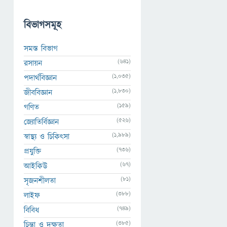
বিভাগসমূহ
সমস্ত বিভাগ
(641)
রসায়ন
(1,035)
পদার্থবিজ্ঞান
(1,830)
জীববিজ্ঞান
(159)
গণিত
(526)
জ্যোতির্বিজ্ঞান
(1,989)
স্বাস্থ্য ও চিকিৎসা
(736)
প্রযুক্তি
(67)
আইকিউ
(81)
সৃজনশীলতা
(388)
লাইফ
(749)
বিবিধ
(385)
চিন্তা ও দক্ষতা