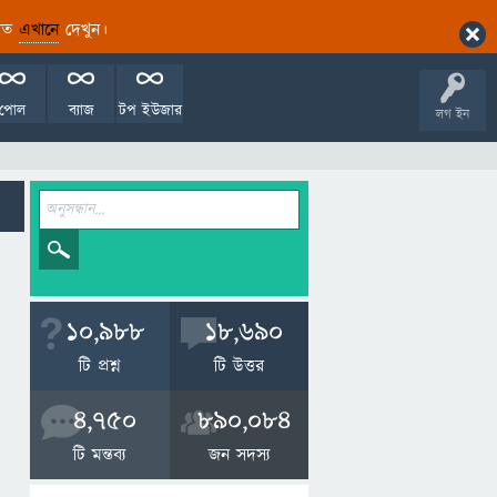
ারিত
এখানে
দেখুন।
পোল
ব্যাজ
টপ ইউজার
লগ ইন
10,988
18,690
টি প্রশ্ন
টি উত্তর
4,750
890,084
টি মন্তব্য
জন সদস্য