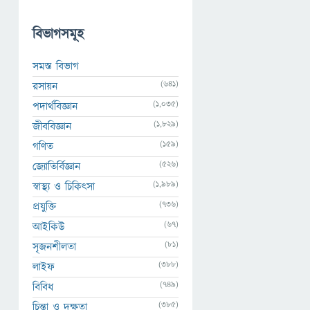
বিভাগসমূহ
সমস্ত বিভাগ
(641)
রসায়ন
(1,035)
পদার্থবিজ্ঞান
(1,829)
জীববিজ্ঞান
(159)
গণিত
(526)
জ্যোতির্বিজ্ঞান
(1,989)
স্বাস্থ্য ও চিকিৎসা
(736)
প্রযুক্তি
(67)
আইকিউ
(81)
সৃজনশীলতা
(388)
লাইফ
(749)
বিবিধ
(385)
চিন্তা ও দক্ষতা