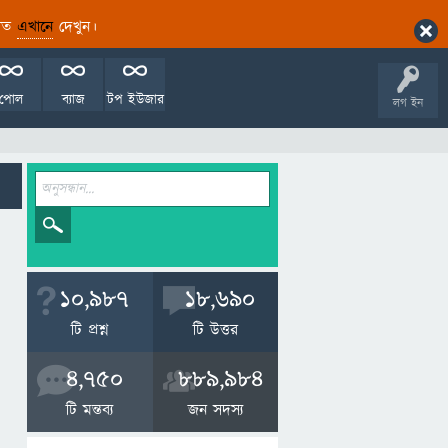
ারিত
এখানে
দেখুন।
পোল
ব্যাজ
টপ ইউজার
লগ ইন
10,987
18,690
টি প্রশ্ন
টি উত্তর
4,750
889,984
টি মন্তব্য
জন সদস্য