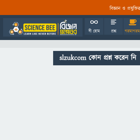
বিজ্ঞান ও প্রযুক্
বী হোম
প্রশ্ন
গরমাগরম
slzukcom কোন প্রশ্ন করেন নি