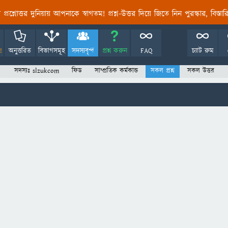
তির প্রশ্নোত্তর দুনিয়ায় আপনাকে স্বাগতম! প্রশ্ন-উত্তর দিয়ে জিতে নিন পুরস্কার, বিস্ত
!
অনুত্তরিত
বিভাগসমূহ
সদস্যবৃন্দ
প্রশ্ন করুন
FAQ
চ্যাট রুম
সদস্যঃ slzukcom
ফিড
সাম্প্রতিক কর্মকান্ড
সকল প্রশ্ন
সকল উত্তর