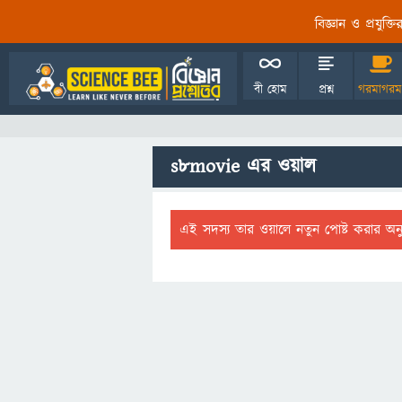
বিজ্ঞান ও প্রযুক্
বী হোম
প্রশ্ন
গরমাগরম
s8movie এর ওয়াল
এই সদস্য তার ওয়ালে নতুন পোষ্ট করার অন