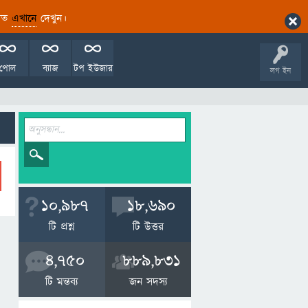
ারিত
এখানে
দেখুন।
পোল
ব্যাজ
টপ ইউজার
লগ ইন
10,987
18,690
টি প্রশ্ন
টি উত্তর
4,750
889,831
টি মন্তব্য
জন সদস্য