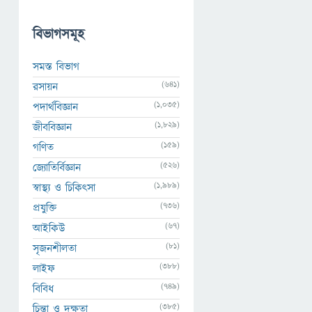
বিভাগসমূহ
সমস্ত বিভাগ
(641)
রসায়ন
(1,035)
পদার্থবিজ্ঞান
(1,829)
জীববিজ্ঞান
(159)
গণিত
(526)
জ্যোতির্বিজ্ঞান
(1,989)
স্বাস্থ্য ও চিকিৎসা
(736)
প্রযুক্তি
(67)
আইকিউ
(81)
সৃজনশীলতা
(388)
লাইফ
(749)
বিবিধ
(385)
চিন্তা ও দক্ষতা