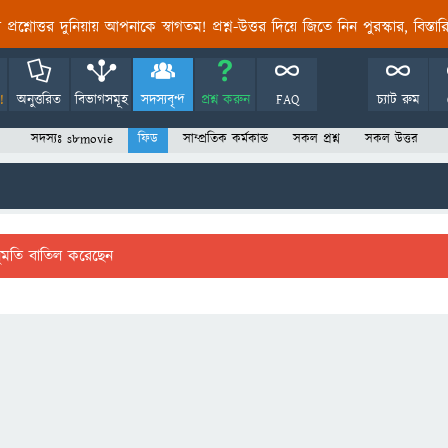
তির প্রশ্নোত্তর দুনিয়ায় আপনাকে স্বাগতম! প্রশ্ন-উত্তর দিয়ে জিতে নিন পুরস্কার, বিস্ত
!
অনুত্তরিত
বিভাগসমূহ
সদস্যবৃন্দ
প্রশ্ন করুন
FAQ
চ্যাট রুম
সদস্যঃ s8movie
ফিড
সাম্প্রতিক কর্মকান্ড
সকল প্রশ্ন
সকল উত্তর
ুমতি বাতিল করেছেন