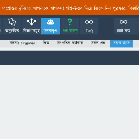
তির প্রশ্নোত্তর দুনিয়ায় আপনাকে স্বাগতম! প্রশ্ন-উত্তর দিয়ে জিতে নিন পুরস্কার, বিস্ত
!
অনুত্তরিত
বিভাগসমূহ
সদস্যবৃন্দ
প্রশ্ন করুন
FAQ
চ্যাট রুম
সদস্যঃ s8movie
ফিড
সাম্প্রতিক কর্মকান্ড
সকল প্রশ্ন
সকল উত্তর