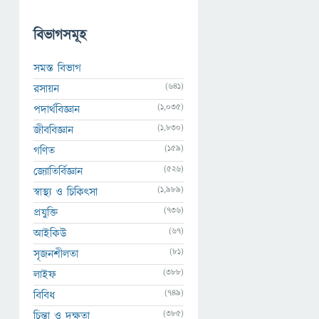
বিভাগসমূহ
সমস্ত বিভাগ
(641)
রসায়ন
(1,035)
পদার্থবিজ্ঞান
(1,830)
জীববিজ্ঞান
(159)
গণিত
(526)
জ্যোতির্বিজ্ঞান
(1,989)
স্বাস্থ্য ও চিকিৎসা
(736)
প্রযুক্তি
(67)
আইকিউ
(81)
সৃজনশীলতা
(388)
লাইফ
(749)
বিবিধ
(385)
চিন্তা ও দক্ষতা