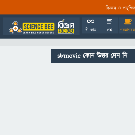
বিজ্ঞান ও প্রযুক্
বী হোম
প্রশ্ন
গরমাগরম
s8movie কোন উত্তর দেন নি