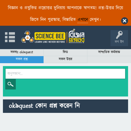
বিজ্ঞান ও প্রযুক্তির প্রশ্নোত্তর দুনিয়ায় আপনাকে স্বাগতম! প্রশ্ন-উত্তর দিয়ে
জিতে নিন পুরস্কার, বিস্তারিত
এখানে
দেখুন।
লগ ইন
সদস্যঃ ok9quest
ফিড
সাম্প্রতিক কর্মকান্ড
সকল প্রশ্ন
সকল উত্তর
ok9quest কোন প্রশ্ন করেন নি