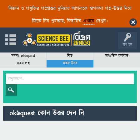
বিজ্ঞান ও প্রযুক্তির প্রশ্নোত্তর দুনিয়ায় আপনাকে স্বাগতম! প্রশ্ন-উত্তর দিয়ে
জিতে নিন পুরস্কার, বিস্তারিত
এখানে
দেখুন।
লগ ইন
সদস্যঃ ok9quest
ফিড
সাম্প্রতিক কর্মকান্ড
সকল প্রশ্ন
সকল উত্তর
ok9quest কোন উত্তর দেন নি