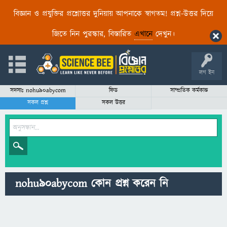
বিজ্ঞান ও প্রযুক্তির প্রশ্নোত্তর দুনিয়ায় আপনাকে স্বাগতম! প্রশ্ন-উত্তর দিয়ে
জিতে নিন পুরস্কার, বিস্তারিত
এখানে
দেখুন।
লগ ইন
সদস্যঃ nohu90abycom
ফিড
সাম্প্রতিক কর্মকান্ড
সকল প্রশ্ন
সকল উত্তর
nohu90abycom কোন প্রশ্ন করেন নি