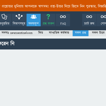
তির প্রশ্নোত্তর দুনিয়ায় আপনাকে স্বাগতম! প্রশ্ন-উত্তর দিয়ে জিতে নিন পুরস্কার, বিস্ত
অনুত্তরিত
বিভাগসমূহ
সদস্যবৃন্দ
প্রশ্ন করুন
FAQ
চ্যাট রুম
পো
সদস্যঃ newzsentinelcom
ফিড
সাম্প্রতিক কর্মকান্ড
সকল প্রশ্ন
সকল উত্তর
করেন নি