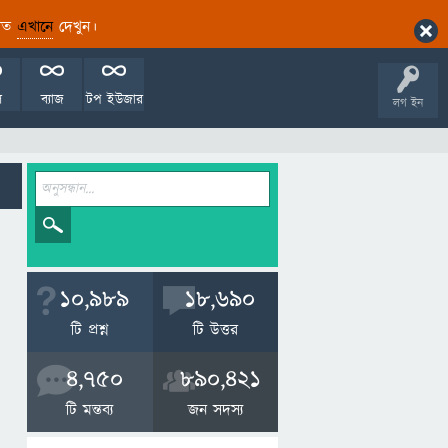
ারিত
এখানে
দেখুন।
ল
ব্যাজ
টপ ইউজার
লগ ইন
10,989
18,690
টি প্রশ্ন
টি উত্তর
4,750
890,421
টি মন্তব্য
জন সদস্য