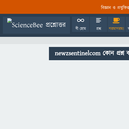
বিজ্ঞান ও প্রযুক্
বী হোম
প্রশ্ন
গরমাগরম!
newzsentinelcom কোন প্রশ্ন 