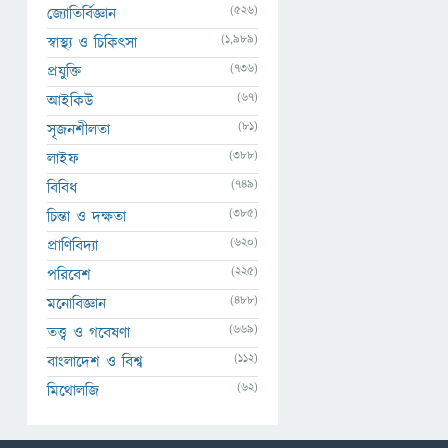
(526)
জ্যোতির্বিজ্ঞান
(1,989)
স্বাস্থ্য ও চিকিৎসা
(736)
প্রযুক্তি
(67)
আইকিউ
(81)
সৃজনশীলতা
(388)
লাইফ
(749)
বিবিধ
(385)
চিন্তা ও দক্ষতা
(620)
প্রাণিবিদ্যা
(225)
পরিবেশ
(488)
মনোবিজ্ঞান
(669)
তত্ত্ব ও গবেষণা
(112)
বাংলাদেশ ও বিশ্ব
(62)
মিথোলজি