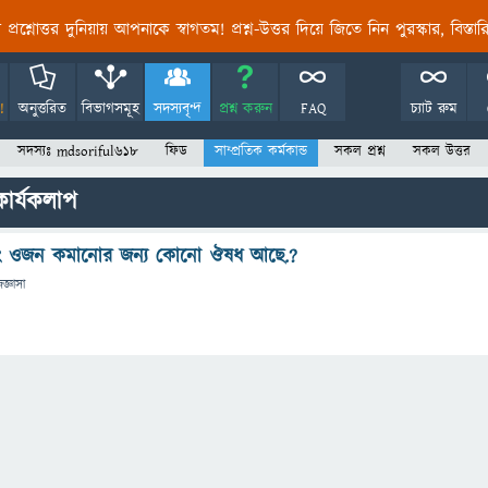
তির প্রশ্নোত্তর দুনিয়ায় আপনাকে স্বাগতম! প্রশ্ন-উত্তর দিয়ে জিতে নিন পুরস্কার, বিস্ত
!
অনুত্তরিত
বিভাগসমূহ
সদস্যবৃন্দ
প্রশ্ন করুন
FAQ
চ্যাট রুম
সদস্যঃ mdsoriful618
ফিড
সাম্প্রতিক কর্মকান্ড
সকল প্রশ্ন
সকল উত্তর
ার্যকলাপ
ং ওজন কমানোর জন্য কোনো ঔষধ আছে.?
িজ্ঞাসা