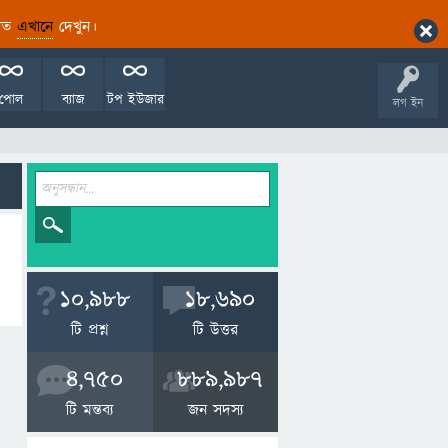
ারিত
এখানে
দেখুন।
পোল
ব্যাজ
টপ ইউজার
লগ ইন
10,988
18,690
টি প্রশ্ন
টি উত্তর
4,750
889,987
টি মন্তব্য
জন সদস্য