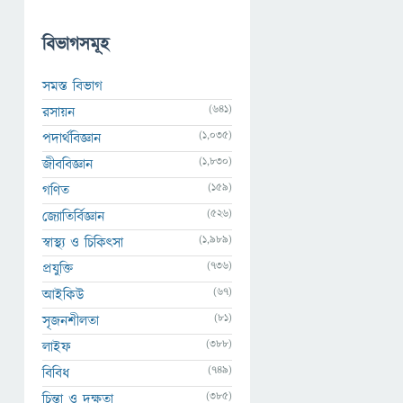
বিভাগসমূহ
সমস্ত বিভাগ
(641)
রসায়ন
(1,035)
পদার্থবিজ্ঞান
(1,830)
জীববিজ্ঞান
(159)
গণিত
(526)
জ্যোতির্বিজ্ঞান
(1,989)
স্বাস্থ্য ও চিকিৎসা
(736)
প্রযুক্তি
(67)
আইকিউ
(81)
সৃজনশীলতা
(388)
লাইফ
(749)
বিবিধ
(385)
চিন্তা ও দক্ষতা