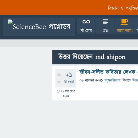
বিজ্ঞান ও প্রযুক্
বী হোম
প্রশ্ন
গরমাগরম!
উত্তর দিয়েছেন md shipon
জীবন-সঙ্গীত কবিতার লেখক 
+1
08 নভেম্বর 2021
"
সৃজনশীলতা
" বিভাগে
উত্ত
টি ভোট
1,577
বার দেখা
হয়েছে