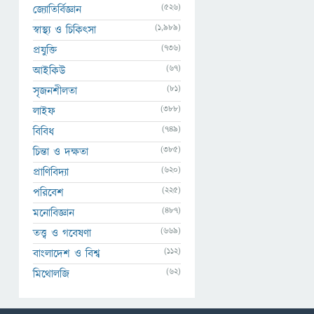
(526)
জ্যোতির্বিজ্ঞান
(1,989)
স্বাস্থ্য ও চিকিৎসা
(736)
প্রযুক্তি
(67)
আইকিউ
(81)
সৃজনশীলতা
(388)
লাইফ
(749)
বিবিধ
(385)
চিন্তা ও দক্ষতা
(620)
প্রাণিবিদ্যা
(225)
পরিবেশ
(487)
মনোবিজ্ঞান
(669)
তত্ত্ব ও গবেষণা
(112)
বাংলাদেশ ও বিশ্ব
(62)
মিথোলজি