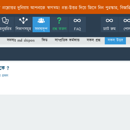
তির প্রশ্নোত্তর দুনিয়ায় আপনাকে স্বাগতম! প্রশ্ন-উত্তর দিয়ে জিতে নিন পুরস্কার, বিস্ত
অনুত্তরিত
বিভাগসমূহ
সদস্যবৃন্দ
প্রশ্ন করুন
FAQ
চ্যাট রুম
পো
সদস্যঃ md shipon
ফিড
সাম্প্রতিক কর্মকান্ড
সকল প্রশ্ন
সকল উত্তর
কে ?
র প্রদান