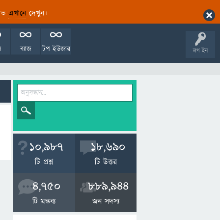
ারিত
এখানে
দেখুন।
ল
ব্যাজ
টপ ইউজার
লগ ইন
10,987
18,690
টি প্রশ্ন
টি উত্তর
4,750
889,944
টি মন্তব্য
জন সদস্য