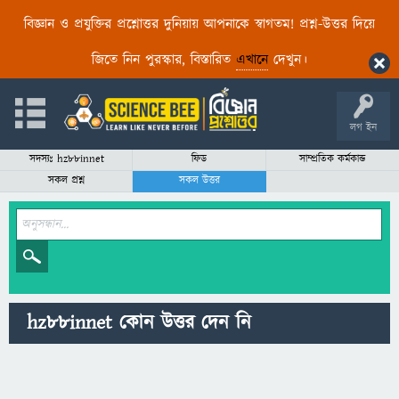
বিজ্ঞান ও প্রযুক্তির প্রশ্নোত্তর দুনিয়ায় আপনাকে স্বাগতম! প্রশ্ন-উত্তর দিয়ে
জিতে নিন পুরস্কার, বিস্তারিত
এখানে
দেখুন।
লগ ইন
সদস্যঃ hz88innet
ফিড
সাম্প্রতিক কর্মকান্ড
সকল প্রশ্ন
সকল উত্তর
hz88innet কোন উত্তর দেন নি