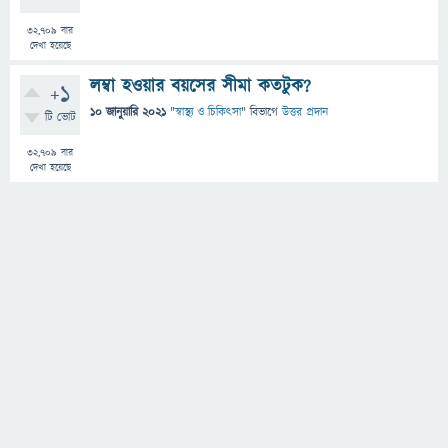
32,709
বার
দেখা হয়েছে
লম্বা হওয়ার বয়সের সীমা কতটুক?
+1
10 জানুয়ারি 2021
"
স্বাস্থ্য ও চিকিৎসা
" বিভাগে
উত্তর প্রদান
টি ভোট
32,709
বার
দেখা হয়েছে