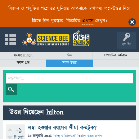
বিজ্ঞান ও প্রযুক্তির প্রশ্নোত্তর দুনিয়ায় আপনাকে স্বাগতম! প্রশ্ন-উত্তর দিয়ে
জিতে নিন পুরস্কার, বিস্তারিত
এখানে
দেখুন।
লগ ইন
সদস্যঃ hilton
ফিড
সাম্প্রতিক কর্মকান্ড
সকল প্রশ্ন
সকল উত্তর
উত্তর দিয়েছেন hilton
লম্বা হওয়ার বয়সের সীমা কতটুক?
+1
10 জানুয়ারি 2021
"
স্বাস্থ্য ও চিকিৎসা
" বিভাগে
উত্তর প্রদান
টি ভোট