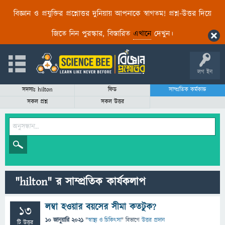
বিজ্ঞান ও প্রযুক্তির প্রশ্নোত্তর দুনিয়ায় আপনাকে স্বাগতম! প্রশ্ন-উত্তর দিয়ে
জিতে নিন পুরস্কার, বিস্তারিত
এখানে
দেখুন।
লগ ইন
সদস্যঃ hilton
ফিড
সাম্প্রতিক কর্মকান্ড
সকল প্রশ্ন
সকল উত্তর
"hilton" র সাম্প্রতিক কার্যকলাপ
লম্বা হওয়ার বয়সের সীমা কতটুক?
13
10 জানুয়ারি 2021
"
স্বাস্থ্য ও চিকিৎসা
" বিভাগে
উত্তর প্রদান
টি উত্তর