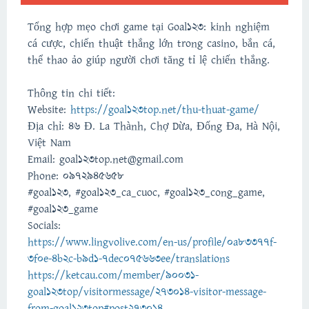
Tổng hợp mẹo chơi game tại Goal123: kinh nghiệm
cá cược, chiến thuật thắng lớn trong casino, bắn cá,
thể thao ảo giúp người chơi tăng tỉ lệ chiến thắng.
Thông tin chi tiết:
Website:
https://goal123top.net/thu-thuat-game/
Địa chỉ: 46 Đ. La Thành, Chợ Dừa, Đống Đa, Hà Nội,
Việt Nam
Email: goal123top.net@gmail.com
Phone: 0972945658
#goal123, #goal123_ca_cuoc, #goal123_cong_game,
#goal123_game
Socials:
https://www.lingvolive.com/en-us/profile/0a83377f-
3f0e-4b2c-b9d1-7dec075663ee/translations
https://ketcau.com/member/90031-
goal123top/visitormessage/273014-visitor-message-
from-goal123top#post273014