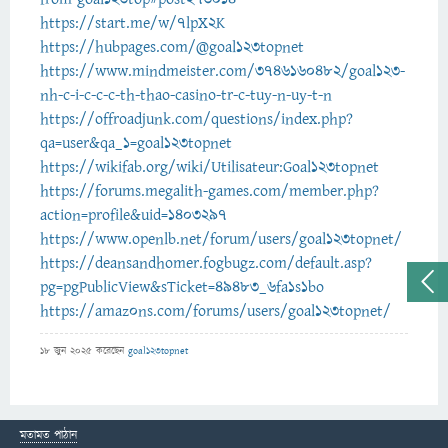
https://start.me/w/7lpX2K
https://hubpages.com/@goal123topnet
https://www.mindmeister.com/3746160482/goal123-
nh-c-i-c-c-c-th-thao-casino-tr-c-tuy-n-uy-t-n
https://offroadjunk.com/questions/index.php?
qa=user&qa_1=goal123topnet
https://wikifab.org/wiki/Utilisateur:Goal123topnet
https://forums.megalith-games.com/member.php?
action=profile&uid=1403297
https://www.openlb.net/forum/users/goal123topnet/
https://deansandhomer.fogbugz.com/default.asp?
pg=pgPublicView&sTicket=49483_6fa1s1bo
https://amaz0ns.com/forums/users/goal123topnet/
18 জুন 2025
করেছেন
goal123topnet
মতামত পাঠান