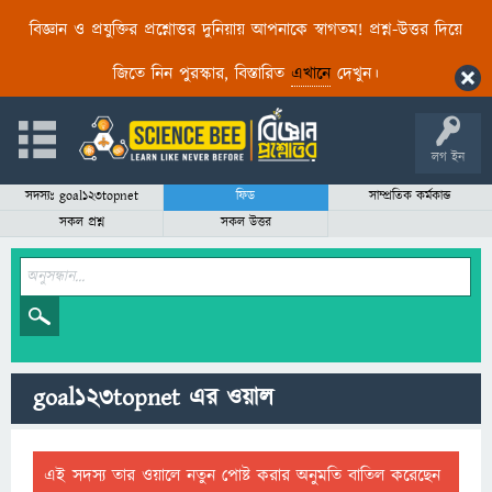
বিজ্ঞান ও প্রযুক্তির প্রশ্নোত্তর দুনিয়ায় আপনাকে স্বাগতম! প্রশ্ন-উত্তর দিয়ে
জিতে নিন পুরস্কার, বিস্তারিত
এখানে
দেখুন।
লগ ইন
সদস্যঃ goal123topnet
ফিড
সাম্প্রতিক কর্মকান্ড
সকল প্রশ্ন
সকল উত্তর
goal123topnet এর ওয়াল
এই সদস্য তার ওয়ালে নতুন পোষ্ট করার অনুমতি বাতিল করেছেন