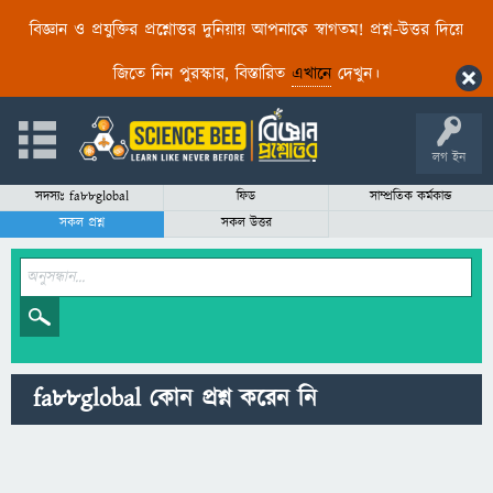
বিজ্ঞান ও প্রযুক্তির প্রশ্নোত্তর দুনিয়ায় আপনাকে স্বাগতম! প্রশ্ন-উত্তর দিয়ে
জিতে নিন পুরস্কার, বিস্তারিত
এখানে
দেখুন।
লগ ইন
সদস্যঃ fa88global
ফিড
সাম্প্রতিক কর্মকান্ড
সকল প্রশ্ন
সকল উত্তর
fa88global কোন প্রশ্ন করেন নি