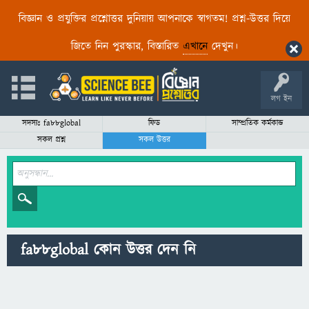
বিজ্ঞান ও প্রযুক্তির প্রশ্নোত্তর দুনিয়ায় আপনাকে স্বাগতম! প্রশ্ন-উত্তর দিয়ে
জিতে নিন পুরস্কার, বিস্তারিত
এখানে
দেখুন।
লগ ইন
সদস্যঃ fa88global
ফিড
সাম্প্রতিক কর্মকান্ড
সকল প্রশ্ন
সকল উত্তর
fa88global কোন উত্তর দেন নি