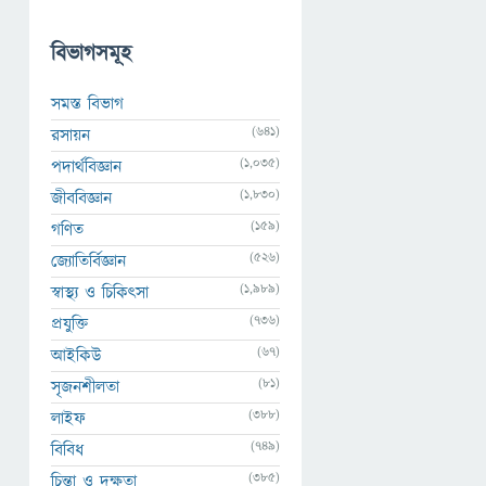
বিভাগসমূহ
সমস্ত বিভাগ
(641)
রসায়ন
(1,035)
পদার্থবিজ্ঞান
(1,830)
জীববিজ্ঞান
(159)
গণিত
(526)
জ্যোতির্বিজ্ঞান
(1,989)
স্বাস্থ্য ও চিকিৎসা
(736)
প্রযুক্তি
(67)
আইকিউ
(81)
সৃজনশীলতা
(388)
লাইফ
(749)
বিবিধ
(385)
চিন্তা ও দক্ষতা