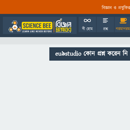
বিজ্ঞান ও প্রযুক্
বী হোম
প্রশ্ন
গরমাগরম
eu9studio কোন প্রশ্ন করেন নি