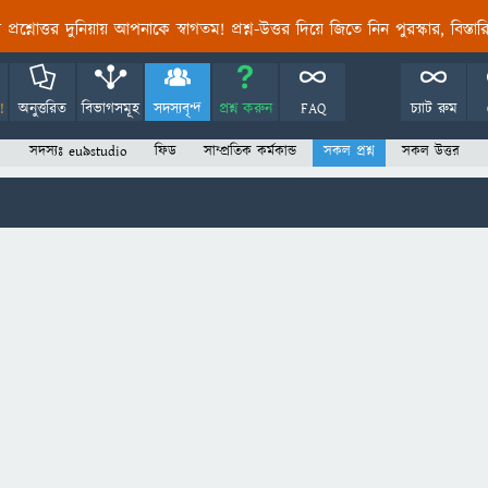
তির প্রশ্নোত্তর দুনিয়ায় আপনাকে স্বাগতম! প্রশ্ন-উত্তর দিয়ে জিতে নিন পুরস্কার, বিস্ত
!
অনুত্তরিত
বিভাগসমূহ
সদস্যবৃন্দ
প্রশ্ন করুন
FAQ
চ্যাট রুম
সদস্যঃ eu9studio
ফিড
সাম্প্রতিক কর্মকান্ড
সকল প্রশ্ন
সকল উত্তর