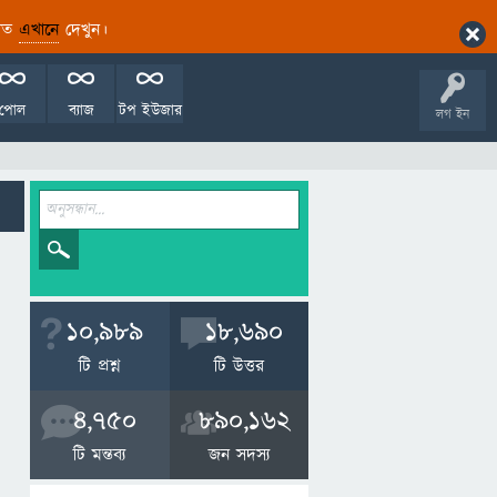
ারিত
এখানে
দেখুন।
পোল
ব্যাজ
টপ ইউজার
লগ ইন
10,989
18,690
টি প্রশ্ন
টি উত্তর
4,750
890,162
টি মন্তব্য
জন সদস্য