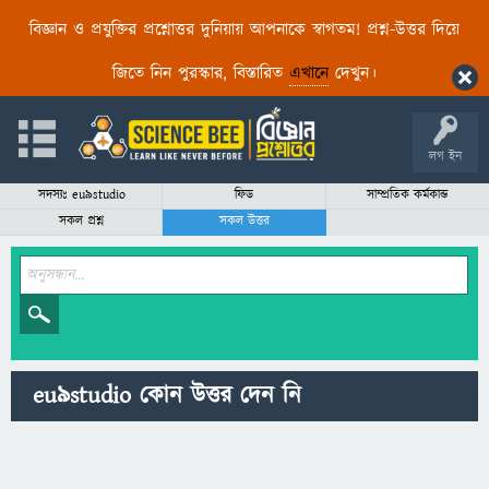
বিজ্ঞান ও প্রযুক্তির প্রশ্নোত্তর দুনিয়ায় আপনাকে স্বাগতম! প্রশ্ন-উত্তর দিয়ে
জিতে নিন পুরস্কার, বিস্তারিত
এখানে
দেখুন।
লগ ইন
সদস্যঃ eu9studio
ফিড
সাম্প্রতিক কর্মকান্ড
সকল প্রশ্ন
সকল উত্তর
eu9studio কোন উত্তর দেন নি