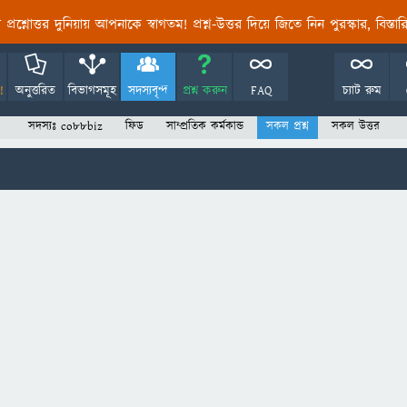
তির প্রশ্নোত্তর দুনিয়ায় আপনাকে স্বাগতম! প্রশ্ন-উত্তর দিয়ে জিতে নিন পুরস্কার, বিস্ত
!
অনুত্তরিত
বিভাগসমূহ
সদস্যবৃন্দ
প্রশ্ন করুন
FAQ
চ্যাট রুম
সদস্যঃ co88biz
ফিড
সাম্প্রতিক কর্মকান্ড
সকল প্রশ্ন
সকল উত্তর