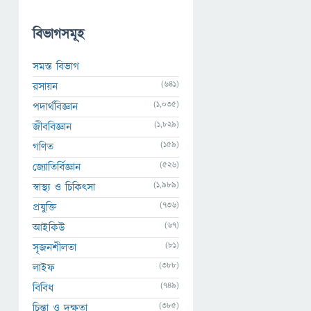
বিভাগসমূহ
সমস্ত বিভাগ
(641)
রসায়ন
(1,035)
পদার্থবিজ্ঞান
(1,829)
জীববিজ্ঞান
(159)
গণিত
(526)
জ্যোতির্বিজ্ঞান
(1,989)
স্বাস্থ্য ও চিকিৎসা
(736)
প্রযুক্তি
(67)
আইকিউ
(81)
সৃজনশীলতা
(388)
লাইফ
(749)
বিবিধ
(385)
চিন্তা ও দক্ষতা