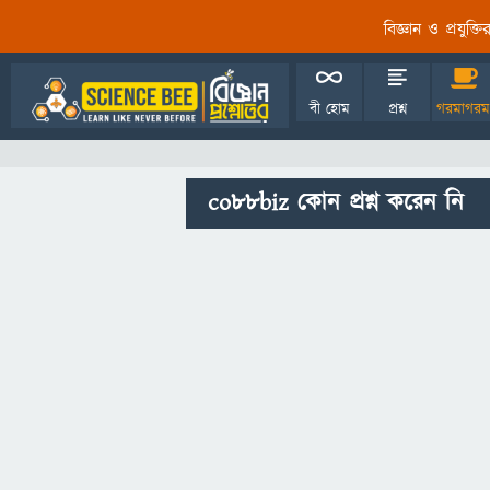
বিজ্ঞান ও প্রযুক্
বী হোম
প্রশ্ন
গরমাগরম
co88biz কোন প্রশ্ন করেন নি