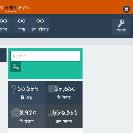
ারিত
এখানে
দেখুন।
পোল
ব্যাজ
টপ ইউজার
লগ ইন
10,987
18,690
টি প্রশ্ন
টি উত্তর
4,750
889,981
টি মন্তব্য
জন সদস্য