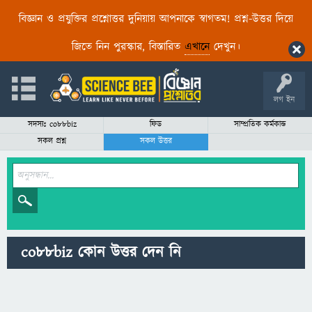
বিজ্ঞান ও প্রযুক্তির প্রশ্নোত্তর দুনিয়ায় আপনাকে স্বাগতম! প্রশ্ন-উত্তর দিয়ে
জিতে নিন পুরস্কার, বিস্তারিত
এখানে
দেখুন।
লগ ইন
সদস্যঃ co88biz
ফিড
সাম্প্রতিক কর্মকান্ড
সকল প্রশ্ন
সকল উত্তর
co88biz কোন উত্তর দেন নি