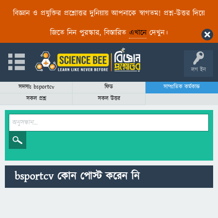
বিজ্ঞান ও প্রযুক্তির প্রশ্নোত্তর দুনিয়ায় আপনাকে স্বাগতম! প্রশ্ন-উত্তর দিয়ে
জিতে নিন পুরস্কার, বিস্তারিত
এখানে
দেখুন।
লগ ইন
সদস্যঃ bsportcv
ফিড
সাম্প্রতিক কর্মকান্ড
সকল প্রশ্ন
সকল উত্তর
bsportcv কোন পোস্ট করেন নি