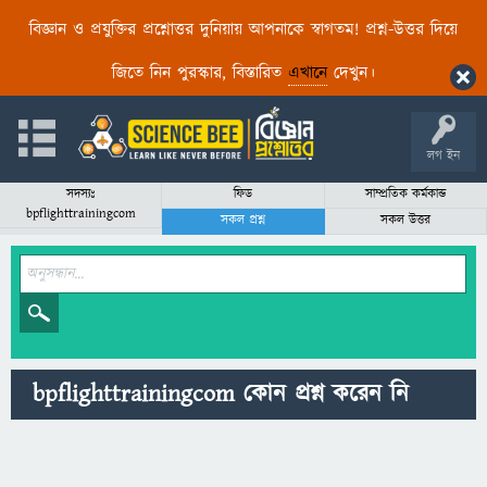
বিজ্ঞান ও প্রযুক্তির প্রশ্নোত্তর দুনিয়ায় আপনাকে স্বাগতম! প্রশ্ন-উত্তর দিয়ে
জিতে নিন পুরস্কার, বিস্তারিত
এখানে
দেখুন।
লগ ইন
সদস্যঃ
ফিড
সাম্প্রতিক কর্মকান্ড
bpflighttrainingcom
সকল প্রশ্ন
সকল উত্তর
bpflighttrainingcom কোন প্রশ্ন করেন নি