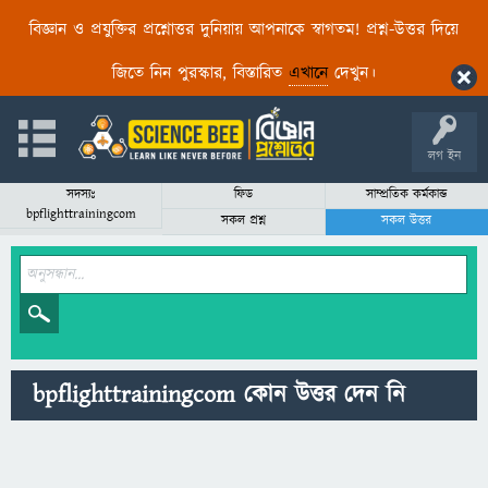
বিজ্ঞান ও প্রযুক্তির প্রশ্নোত্তর দুনিয়ায় আপনাকে স্বাগতম! প্রশ্ন-উত্তর দিয়ে
জিতে নিন পুরস্কার, বিস্তারিত
এখানে
দেখুন।
লগ ইন
সদস্যঃ
ফিড
সাম্প্রতিক কর্মকান্ড
bpflighttrainingcom
সকল প্রশ্ন
সকল উত্তর
bpflighttrainingcom কোন উত্তর দেন নি