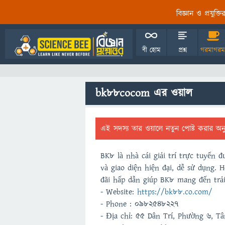
বিজ্ঞান ও প্রযুক্
বী হোম
প্রশ্ন
গরমাগরম
bk88cocom এর ওয়াল
এই সদস্য তার ওয়ালে নতুন পোষ্ট করার অন
BK8 là nhà cái giải trí trực tuyến
và giao diện hiện đại, dễ sử dụng.
đãi hấp dẫn giúp BK8 mang đến trải
- Website:
https://bk88.co.com/
- Phone : 0982548227
- Địa chỉ: 55 Dân Trí, Phường 6, 