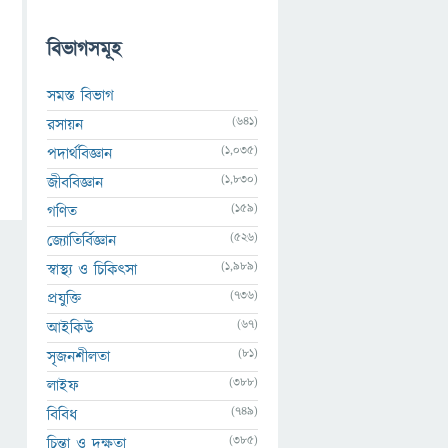
বিভাগসমূহ
সমস্ত বিভাগ
(641)
রসায়ন
(1,035)
পদার্থবিজ্ঞান
(1,830)
জীববিজ্ঞান
(159)
গণিত
(526)
জ্যোতির্বিজ্ঞান
(1,989)
স্বাস্থ্য ও চিকিৎসা
(736)
প্রযুক্তি
(67)
আইকিউ
(81)
সৃজনশীলতা
(388)
লাইফ
(749)
বিবিধ
(385)
চিন্তা ও দক্ষতা