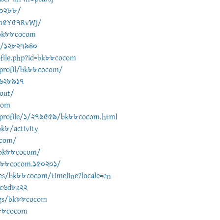
60288/
ghm5Y57RvWj/
e/bk88cocom
lio/12827940
file.php?id=bk88cocom
/profil/bk88cocom/
7628917
out/
com
rprofile/1/279559/bk88cocom.html
k8/activity
ocom/
r/bk88cocom/
k88cocom.150201/
iles/bk88cocom/timeline?locale=en
fc6d8a22
ings/bk88cocom
88cocom