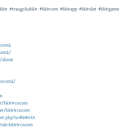
ibk8 #trangchubk8 #bk8com #bk8app #bk8slot #bk8game
ocom1
com1/
/about
cocom1/
m
er/bk88cocom
ser/bk88cocom
ber.php?u=463022
m?tab=bk88cocom