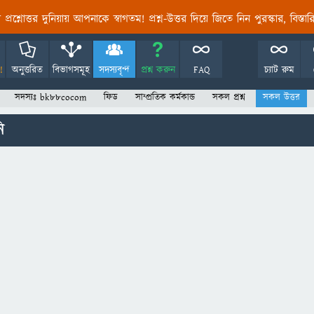
তির প্রশ্নোত্তর দুনিয়ায় আপনাকে স্বাগতম! প্রশ্ন-উত্তর দিয়ে জিতে নিন পুরস্কার, বিস্ত
!
অনুত্তরিত
বিভাগসমূহ
সদস্যবৃন্দ
প্রশ্ন করুন
FAQ
চ্যাট রুম
সদস্যঃ bk88cocom
ফিড
সাম্প্রতিক কর্মকান্ড
সকল প্রশ্ন
সকল উত্তর
ি