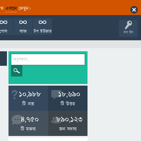
ারিত
এখানে
দেখুন।
পোল
ব্যাজ
টপ ইউজার
লগ ইন
10,988
18,690
টি প্রশ্ন
টি উত্তর
4,750
890,123
টি মন্তব্য
জন সদস্য