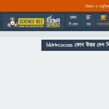
বিজ্ঞান ও প্রযুক্
বী হোম
প্রশ্ন
গরমাগরম
bk88cocom কোন উত্তর দেন ন