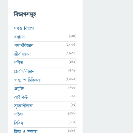
বিভাগসমূহ
সমস্ত বিভাগ
(641)
রসায়ন
(1,035)
পদার্থবিজ্ঞান
(1,830)
জীববিজ্ঞান
(159)
গণিত
(526)
জ্যোতির্বিজ্ঞান
(1,989)
স্বাস্থ্য ও চিকিৎসা
(736)
প্রযুক্তি
(67)
আইকিউ
(81)
সৃজনশীলতা
(388)
লাইফ
(749)
বিবিধ
(385)
চিন্তা ও দক্ষতা