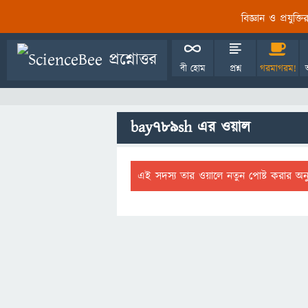
বিজ্ঞান ও প্রযুক্
বী হোম
প্রশ্ন
গরমাগরম!
bay789sh এর ওয়াল
এই সদস্য তার ওয়ালে নতুন পোষ্ট করার অন