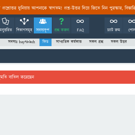
তির প্রশ্নোত্তর দুনিয়ায় আপনাকে স্বাগতম! প্রশ্ন-উত্তর দিয়ে জিতে নিন পুরস্কার, বিস্ত
অনুত্তরিত
বিভাগসমূহ
সদস্যবৃন্দ
প্রশ্ন করুন
FAQ
চ্যাট রুম
পো
সদস্যঃ bay789sh
ফিড
সাম্প্রতিক কর্মকান্ড
সকল প্রশ্ন
সকল উত্তর
ুমতি বাতিল করেছেন