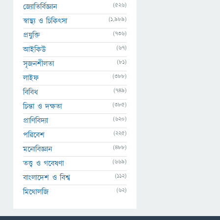
(526)
জ্যোতির্বিজ্ঞান
(1,989)
স্বাস্থ্য ও চিকিৎসা
(736)
প্রযুক্তি
(67)
আইকিউ
(81)
সৃজনশীলতা
(388)
লাইফ
(749)
বিবিধ
(385)
চিন্তা ও দক্ষতা
(620)
প্রাণিবিদ্যা
(225)
পরিবেশ
(488)
মনোবিজ্ঞান
(669)
তত্ত্ব ও গবেষণা
(112)
বাংলাদেশ ও বিশ্ব
(62)
মিথোলজি