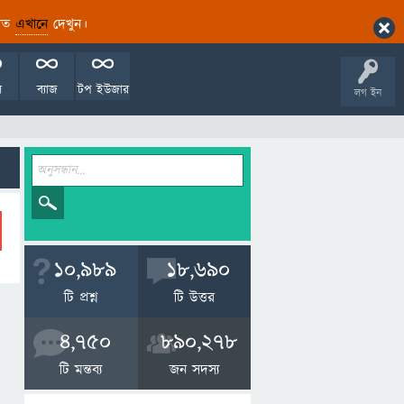
ারিত
এখানে
দেখুন।
ল
ব্যাজ
টপ ইউজার
লগ ইন
10,989
18,690
টি প্রশ্ন
টি উত্তর
4,750
890,278
টি মন্তব্য
জন সদস্য