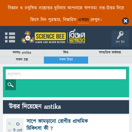
বিজ্ঞান ও প্রযুক্তির প্রশ্নোত্তর দুনিয়ায় আপনাকে স্বাগতম! প্রশ্ন-উত্তর দিয়ে
জিতে নিন পুরস্কার, বিস্তারিত
এখানে
দেখুন।
লগ ইন
সদস্যঃ antika
ফিড
সাম্প্রতিক কর্মকান্ড
সকল প্রশ্ন
সকল উত্তর
উত্তর দিয়েছেন antika
সাপে কামড়ানো রোগীর প্রাথমিক
0
চিকিৎসা কী ?
টি ভোট