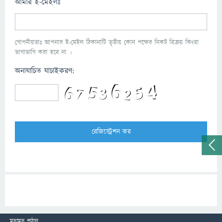
আমার ই-মেইলঃ
গোপনীয়তাঃ আপনার ই-মেইল ঠিকানাটি তৃতীয় কোন পক্ষের নিকট বিক্রয় কিংবা
ভাগাভাগি করা হবে না ।
অনাযাচিত যাচাইকরণ:
মতামত পাঠান