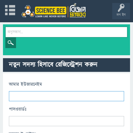
লগ ইন
নতুন সদস্য হিসাবে রেজিস্ট্রেশন করুন
আমার ইউজারনেইম
পাসওয়ার্ডঃ