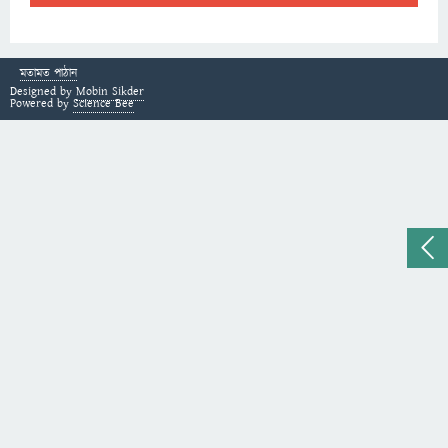
মতামত পাঠান
Designed by
Mobin Sikder
Powered by
Science Bee