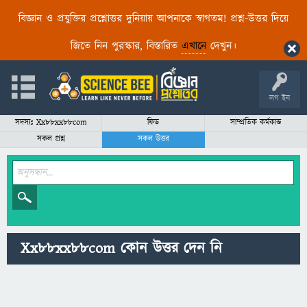
বিজ্ঞান ও প্রযুক্তির প্রশ্নোত্তর দুনিয়ায় আপনাকে স্বাগতম! প্রশ্ন-উত্তর দিয়ে
জিতে নিন পুরস্কার, বিস্তারিত
এখানে
দেখুন।
লগ ইন
সদস্যঃ Xx88xx88com
ফিড
সাম্প্রতিক কর্মকান্ড
সকল প্রশ্ন
সকল উত্তর
Xx88xx88com কোন উত্তর দেন নি