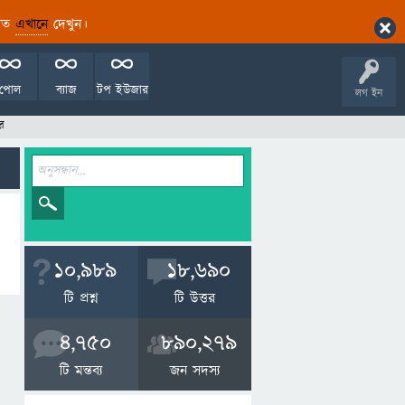
ারিত
এখানে
দেখুন।
পোল
ব্যাজ
টপ ইউজার
লগ ইন
র
10,989
18,690
টি প্রশ্ন
টি উত্তর
4,750
890,279
টি মন্তব্য
জন সদস্য