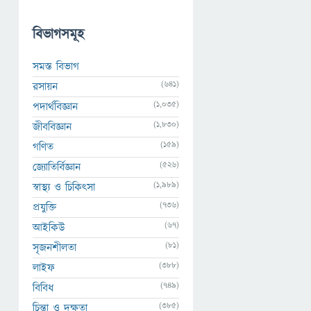
বিভাগসমূহ
সমস্ত বিভাগ
(641)
রসায়ন
(1,035)
পদার্থবিজ্ঞান
(1,830)
জীববিজ্ঞান
(159)
গণিত
(526)
জ্যোতির্বিজ্ঞান
(1,989)
স্বাস্থ্য ও চিকিৎসা
(736)
প্রযুক্তি
(67)
আইকিউ
(81)
সৃজনশীলতা
(388)
লাইফ
(749)
বিবিধ
(385)
চিন্তা ও দক্ষতা