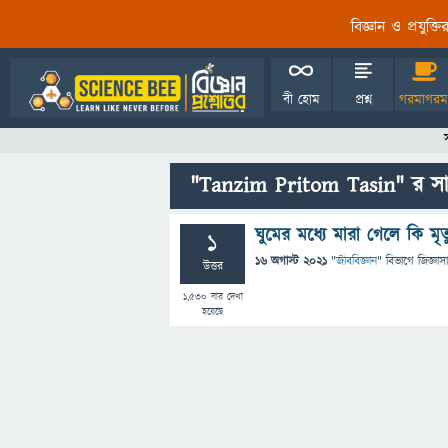
বিজ্ঞান ও প্রযুক্
বী হোম
প্রশ্ন
গরমাগরম
"Tanzim Pritom Tasin" র সাম্
ঘুমের মধ্যে মারা গেলে কি মৃত্
1
16 অগাস্ট 2021
"
জীববিজ্ঞান
" বিভাগে
জিজ্ঞাসা
উত্তর
1,530
বার দেখা
হয়েছে