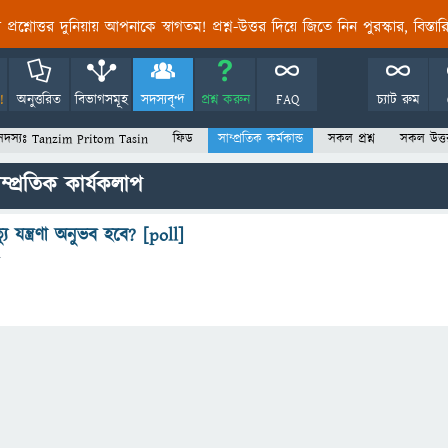
তির প্রশ্নোত্তর দুনিয়ায় আপনাকে স্বাগতম! প্রশ্ন-উত্তর দিয়ে জিতে নিন পুরস্কার, বিস্ত
!
অনুত্তরিত
বিভাগসমূহ
সদস্যবৃন্দ
প্রশ্ন করুন
FAQ
চ্যাট রুম
সদস্যঃ Tanzim Pritom Tasin
ফিড
সাম্প্রতিক কর্মকান্ড
সকল প্রশ্ন
সকল উত্ত
প্রতিক কার্যকলাপ
যু যন্ত্রণা অনুভব হবে? [poll]