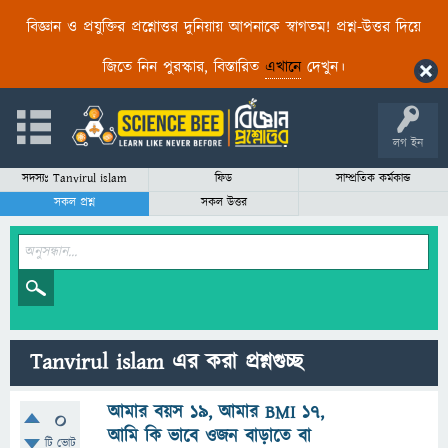
বিজ্ঞান ও প্রযুক্তির প্রশ্নোত্তর দুনিয়ায় আপনাকে স্বাগতম! প্রশ্ন-উত্তর দিয়ে
জিতে নিন পুরস্কার, বিস্তারিত
এখানে
দেখুন।
লগ ইন
সদস্যঃ Tanvirul islam
ফিড
সাম্প্রতিক কর্মকান্ড
সকল প্রশ্ন
সকল উত্তর
Tanvirul islam এর করা প্রশ্নগুচ্ছ
আমার বয়স ১৯, আমার BMI ১৭,
0
আমি কি ভাবে ওজন বাড়াতে বা
টি ভোট