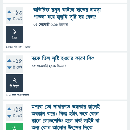
অতিরিক্ত রসুন কাটলে হাতের চামড়া
+13
পাতলা হয়ে জ্বলুনি সৃষ্টি হয় কেন?
টি ভোট
05 ফেব্রুয়ারি 2019
জিজ্ঞাসা
1
উত্তর
1,533
বার দেখা হয়েছে
ত্বকে তিল সৃষ্টি হওয়ার কারণ কি?
+15
05 ফেব্রুয়ারি 2019
জিজ্ঞাসা
টি ভোট
2
টি উত্তর
505
বার দেখা হয়েছে
মশারা তো সাধারণত অন্ধকার স্থানেই
+14
অবস্থান করে। কিন্তু হঠাৎ করে কোন
টি ভোট
স্থানে লোডশেডিং হলে চার্জ লাইট বা
3
অন্য কোন আলোর উৎসের দিকে