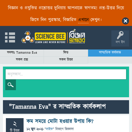
বিজ্ঞান ও প্রযুক্তির প্রশ্নোত্তর দুনিয়ায় আপনাকে স্বাগতম! প্রশ্ন-উত্তর দিয়ে
জিতে নিন পুরস্কার, বিস্তারিত
এখানে
দেখুন।
লগ ইন
সদস্যঃ Tamanna Eva
ফিড
সাম্প্রতিক কর্মকান্ড
সকল প্রশ্ন
সকল উত্তর
"Tamanna Eva" র সাম্প্রতিক কার্যকলাপ
কম সময়ে মোটা হওয়ার উপায় কি?
2
12 জুন 2021
"
লাইফ
" বিভাগে
জিজ্ঞাসা
টি উত্তর