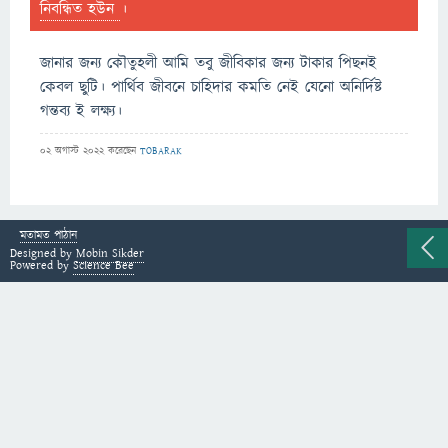
নিবন্ধিত হউন
।
জানার জন্য কৌতুহলী আমি তবু জীবিকার জন্য টাকার পিছনই
কেবল ছুটি। পার্থিব জীবনে চাহিদার কমতি নেই যেনো অনির্দিষ্ট
গন্তব্য ই লক্ষ্য।
02 অগাস্ট 2022
করেছেন
TOBARAK
মতামত পাঠান
Designed by
Mobin Sikder
Powered by
Science Bee